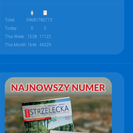
Total
39681
780773
Today
5
5
This Week
1528
11122
This Month
1646
44329