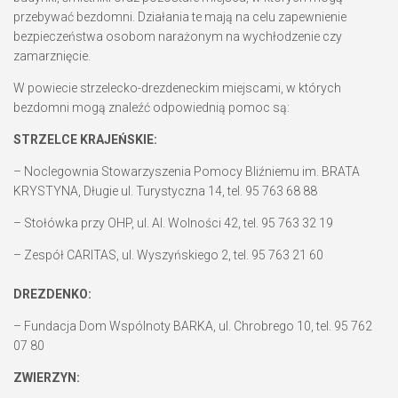
przebywać bezdomni. Działania te mają na celu zapewnienie
bezpieczeństwa osobom narażonym na wychłodzenie czy
zamarznięcie.
W powiecie strzelecko-drezdeneckim miejscami, w których
bezdomni mogą znaleźć odpowiednią pomoc są:
STRZELCE KRAJEŃSKIE:
– Noclegownia Stowarzyszenia Pomocy Bliźniemu im. BRATA
KRYSTYNA, Długie ul. Turystyczna 14, tel. 95 763 68 88
– Stołówka przy OHP, ul. Al. Wolności 42, tel. 95 763 32 19
– Zespół CARITAS, ul. Wyszyńskiego 2, tel. 95 763 21 60
DREZDENKO:
– Fundacja Dom Wspólnoty BARKA, ul. Chrobrego 10, tel. 95 762
07 80
ZWIERZYN: