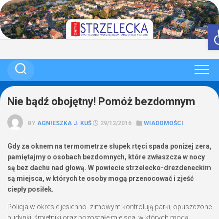
Skip
to
content
Nie bądź obojętny! Pomóż bezdomnym
BY
AGNIESZKA J. KUŚ
29/12/2016 ·
WIADOMOŚCI
Gdy za oknem na termometrze słupek rtęci spada poniżej zera,
pamiętajmy o osobach bezdomnych, które zwłaszcza w nocy
są bez dachu nad głową. W powiecie strzelecko-drezdeneckim
są miejsca, w których te osoby mogą przenocować i zjeść
ciepły posiłek.
Policja w okresie jesienno- zimowym kontrolują parki, opuszczone
budynki, śmietniki oraz pozostałe miejsca, w których mogą