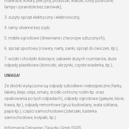
materace, kołdry, pierzyny, poduszki, walizki, torby podróżne,
lampy i żyrandole bez żarówek),
3. zużyty sprzęt elektryczny i elektroniczny,
4. ramy okienne bez szyb,
5. meble ogrodowe (drewniane i z tworzyw sztucznych),
6. sprzęt sportowy (rowery, narty, sanki, sprzęt do ćwiczeń, itp.),
7. wózki i chodziki dziecięce, zabawki dużych rozmiarów, duże
odpady plastikowe (doniczki, skrzynki, czyste wiaderka, itp.),
UWAGA!
Ze zbiórki wyłączone są odpady szkodliwe i niebezpieczne (farby,
lakiery, kleje, oleje, smary, środki ochrony roślin itp. oraz
opakowania po tych odpadach), odpady ogrodowe (gałęzie, liście,
trawa, itp.), odpady remontowe (gruz budowlany, wata szklana,
papa itp.), części samochodowe (zderzaki, lusterka
samochodowe, kołpaki, itp.).
Informacja Celowego Związku Gmin SG05