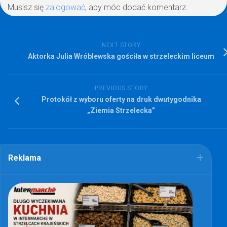
Musisz się
zalogować
, aby móc dodać komentarz.
NEXT STORY
Aktorka Julia Wróblewska gościła w strzeleckim liceum
PREVIOUS STORY
Protokół z wyboru oferty na druk dwutygodnika
„Ziemia Strzelecka”
Reklama