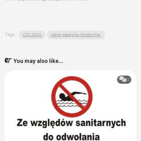
Tags:
CZG SGO5
odbiór gabarytów Strzelce Kraj.
You may also like...
0