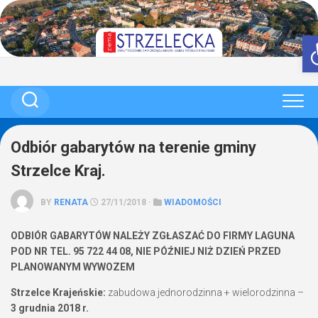
Skip
to
content
Odbiór gabarytów na terenie gminy
Strzelce Kraj.
BY
RENATA
27/11/2018 ·
WIADOMOŚCI
ODBIÓR GABARYTÓW NALEŻY ZGŁASZAĆ DO FIRMY LAGUNA
POD NR TEL. 95 722 44 08, NIE PÓŹNIEJ NIŻ DZIEŃ PRZED
PLANOWANYM WYWOZEM
Strzelce Krajeńskie:
zabudowa jednorodzinna + wielorodzinna –
3 grudnia 2018 r.