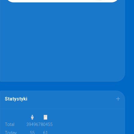
Statystyki
Total
39496
780455
Today
55
61