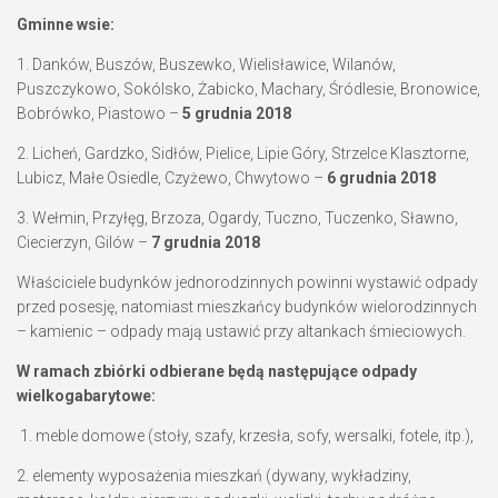
Gminne wsie:
1. Danków, Buszów, Buszewko, Wielisławice, Wilanów,
Puszczykowo, Sokólsko, Żabicko, Machary, Śródlesie, Bronowice,
Bobrówko, Piastowo –
5 grudnia 2018
2. Licheń, Gardzko, Sidłów, Pielice, Lipie Góry, Strzelce Klasztorne,
Lubicz, Małe Osiedle, Czyżewo, Chwytowo –
6 grudnia 2018
3. Wełmin, Przyłęg, Brzoza, Ogardy, Tuczno, Tuczenko, Sławno,
Ciecierzyn, Gilów –
7 grudnia 2018
Właściciele budynków jednorodzinnych powinni wystawić odpady
przed posesję, natomiast mieszkańcy budynków wielorodzinnych
– kamienic – odpady mają ustawić przy altankach śmieciowych.
W ramach zbiórki odbierane będą następujące odpady
wielkogabarytowe:
1. meble domowe (stoły, szafy, krzesła, sofy, wersalki, fotele, itp.),
2. elementy wyposażenia mieszkań (dywany, wykładziny,