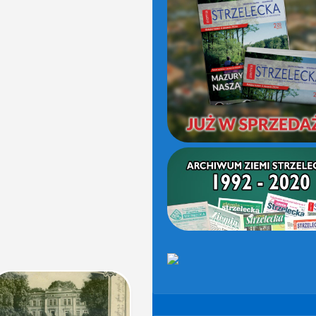
(OD
2021)