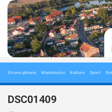
Skip
to
content
Strona główna
Wiadomości
Kultura
Sport
Re
DSC01409