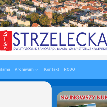
klama
Archiwum
Kontakt
RODO
ARCHIWUM
(1992-
2020)
ARCHIWUM