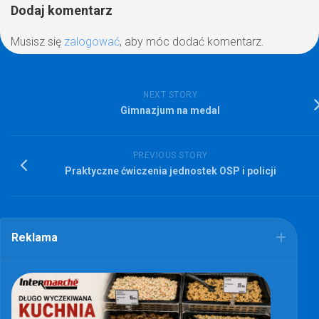
Dodaj komentarz
Musisz się
zalogować
, aby móc dodać komentarz.
NEXT STORY
Gimnazjum na medal
PREVIOUS STORY
Praktyczne ćwiczenia jednostek OSP i policji
Reklama