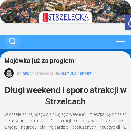
Skip
to
content
Majówka już za progiem!
BY
GFX
28/04/2016 ·
KULTURA
/
SPORT
Długi weekend i sporo atrakcji w
Strzelcach
W czasie zbliżającego się długiego weekendu mieszkańcy Strzelec
nie powinni się nudzić. Już jutro (piątek) młodzież z LO, jak co roku,
wręczy nagrody dla najbardziej zasłużonych nauczycieli w