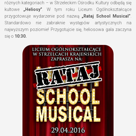
różnych kategoriach – w Strzeleckim Ośrodku Kultury odbędą się
kultowe
„Heliosy”
. W tym roku Liceum Ogólnokształcące
przygotowuje wydarzenie pod nazwą
„Rataj School Musical”
.
Standardowo nie zabraknie występów artystycznych na
najwyższym poziomie! Przygotujcie się, heliosowa gala zaczyna
się o
10:30.