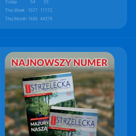
Today
54
55
This Week
1577
11172
This Month
1695
44379