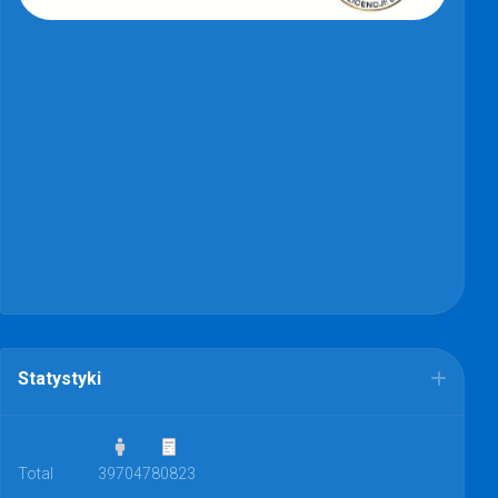
Statystyki
Total
39704
780823