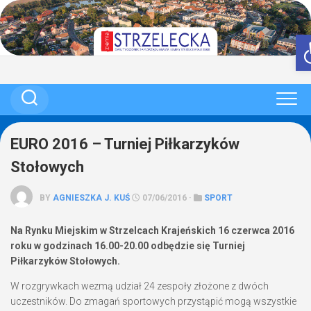
Skip
to
content
EURO 2016 – Turniej Piłkarzyków
Stołowych
BY
AGNIESZKA J. KUŚ
07/06/2016 ·
SPORT
Na Rynku Miejskim w Strzelcach Krajeńskich 16 czerwca 2016
roku w godzinach 16.00-20.00 odbędzie się Turniej
Piłkarzyków Stołowych.
W rozgrywkach wezmą udział 24 zespoły złożone z dwóch
uczestników. Do zmagań sportowych przystąpić mogą wszystkie