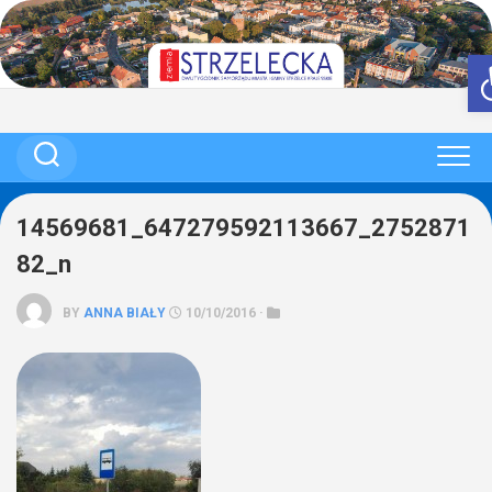
Skip
to
content
14569681_647279592113667_2752871
82_n
BY
ANNA BIAŁY
10/10/2016 ·