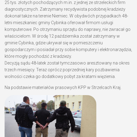
25 tys. złotych pochodzących m.in. z jednej ze strzeleckich firm
diagnostycznych. Zatrzymany recydywista podobnej kradzieży
dokonał także na terenie Niemiec. W obydwóch przypadkach 48-
letni mieszkaniec gminy Cybinka oferował firmom usługi
komputerowe. Po otrzymaniu sprzętu do naprawy, nie zwracał go
właścicielom. W środę 12 października został zatrzymany w
gminie Cybinka, gdzie ukrywał się w pomieszczeniu
gospodarczym i posiadał przy sobie komputery i elektronarzędzia,
które mogły pochodzić z kradzieży.
Decyzją sądu 48-latek został tymczasowo aresztowany na okres
trzech miesięcy. Teraz oprócz poprzedniej kary pozbawienia
wolności czeka go dodatkowy pobyt za kratami więzienia.
Na podstawie materiałów prasowych KPP w Strzelcach Kraj.