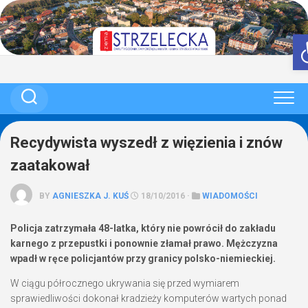
Skip
to
content
Recydywista wyszedł z więzienia i znów
zaatakował
BY
AGNIESZKA J. KUŚ
18/10/2016 ·
WIADOMOŚCI
Policja zatrzymała 48-latka, który nie powrócił do zakładu
karnego z przepustki i ponownie złamał prawo. Mężczyzna
wpadł w ręce policjantów przy granicy polsko-niemieckiej.
W ciągu półrocznego ukrywania się przed wymiarem
sprawiedliwości dokonał kradzieży komputerów wartych ponad