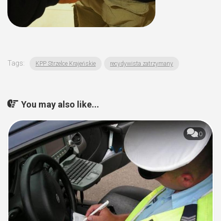
Tags:
KPP Strzelce Krajeńskie
recydywista zatrzymany
You may also like...
0