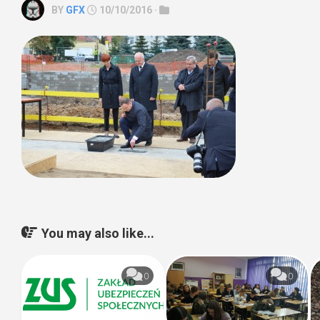
BY
GFX
10/10/2016 ·
You may also like...
0
0