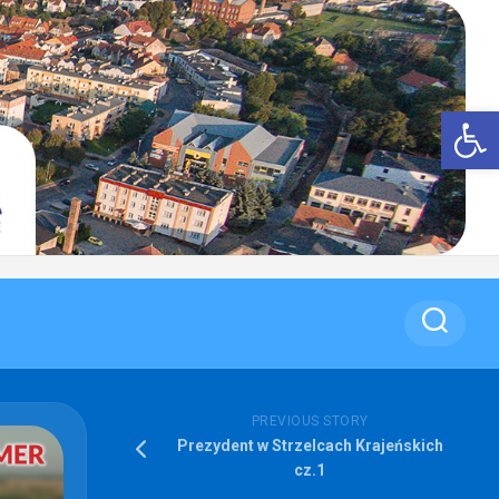
Op
PREVIOUS STORY
Prezydent w Strzelcach Krajeńskich
cz.1