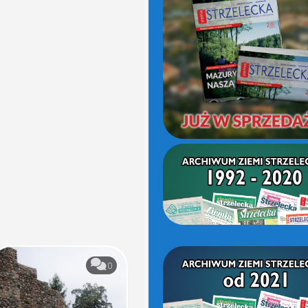
(OD
2021)
0