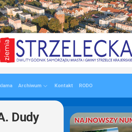
klama
Archiwum
Kontakt
RODO
ARCHIWUM
(1992-
A. Dudy
2020)
ARCHIWUM