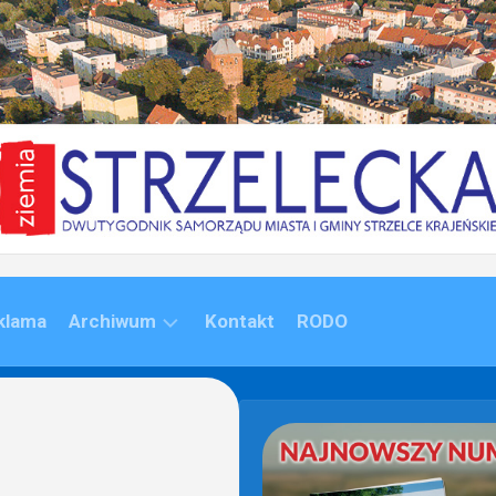
klama
Archiwum
Kontakt
RODO
ARCHIWUM
(1992-
2020)
ARCHIWUM