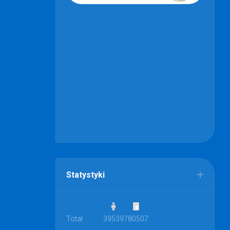
Statystyki
Total
39539
780507