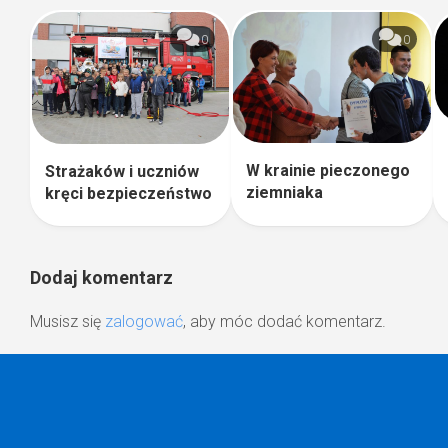
0
0
W krainie pieczonego
Strażaków i uczniów
ziemniaka
kręci bezpieczeństwo
Dodaj komentarz
Musisz się
zalogować
, aby móc dodać komentarz.