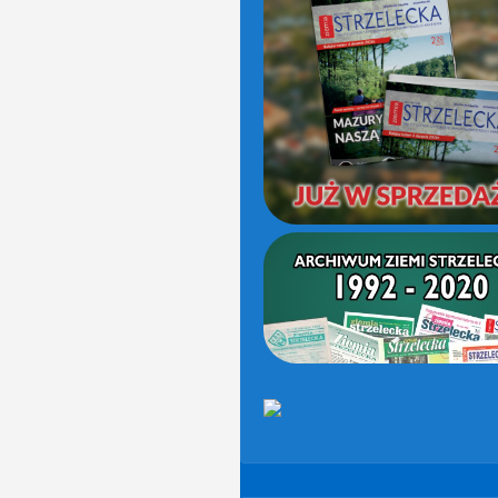
(OD
2021)