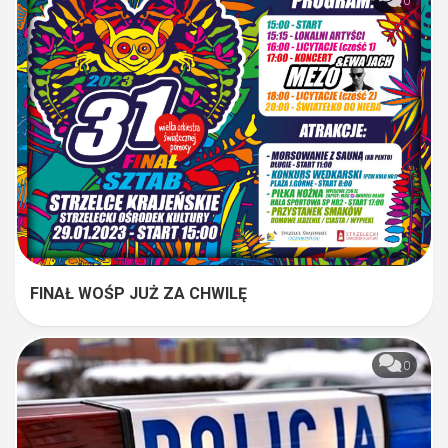
0
FINAŁ WOŚP JUŻ ZA CHWILĘ
0