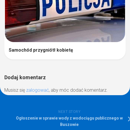
Samochód przygniótł kobietę
Dodaj komentarz
Musisz się
zalogować
, aby móc dodać komentarz.
NEXT STORY
Ogłoszenie w sprawie wody z wodociągu publicznego w
Buszowie