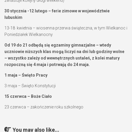
zwiastuje kolejny długi weekend)
30 stycznia -12 lutego – ferie zimowe w województwie
lubuskim
13-18 kwietnia – wiosenna przerwa świąteczna, w tym Wielkanoc i
Poniedziałek Wielkanocny
Od 19 do 21 odbędą się egzaminy gimnazjalne – wtedy
uczniowie niższych klas mogą liczyć na dni lub godziny wolne
– wszystko zależy od wewnętrznych ustaleń, z kolei matury
rozpoczną się 4 maja i potrwają do 24 maja.
1 maja – Święto Pracy
3 maja – Święto Konstytucji
15 czerwca – Boże Ciało
23 czerwca – zakończenie roku szkolnego
You may also like...