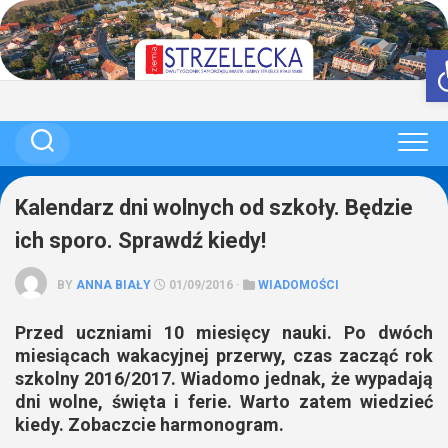
Skip
to
content
Kalendarz dni wolnych od szkoły. Będzie
ich sporo. Sprawdź kiedy!
BY
ANNA BIAŁY
01/09/2016 ·
WIADOMOŚCI
Przed uczniami 10 miesięcy nauki. Po dwóch
miesiącach wakacyjnej przerwy, czas zacząć rok
szkolny 2016/2017. Wiadomo jednak, że wypadają
dni wolne, święta i ferie. Warto zatem wiedzieć
kiedy. Zobaczcie harmonogram.