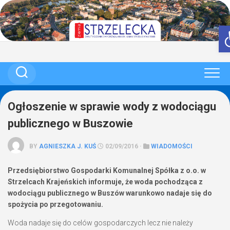
Skip
to
content
Ogłoszenie w sprawie wody z wodociągu
publicznego w Buszowie
BY
AGNIESZKA J. KUŚ
02/09/2016 ·
WIADOMOŚCI
Przedsiębiorstwo Gospodarki Komunalnej Spółka z o.o. w
Strzelcach Krajeńskich informuje, że woda pochodząca z
wodociągu publicznego w Buszów warunkowo nadaje się do
spożycia po przegotowaniu.
Woda nadaje się do celów gospodarczych lecz nie należy