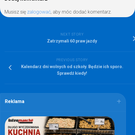
Musisz się
zalogować
, aby móc dodać komentarz.
NEXT STORY
Zatrzymali 60 praw jazdy
PREVIOUS STORY
Kalendarz dni wolnych od szkoły. Będzie ich sporo.
Sprawdź kiedy!
Reklama