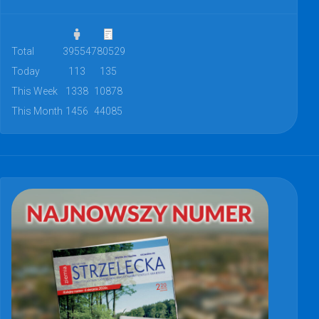
Total
39554
780529
Today
113
135
This Week
1338
10878
This Month
1456
44085