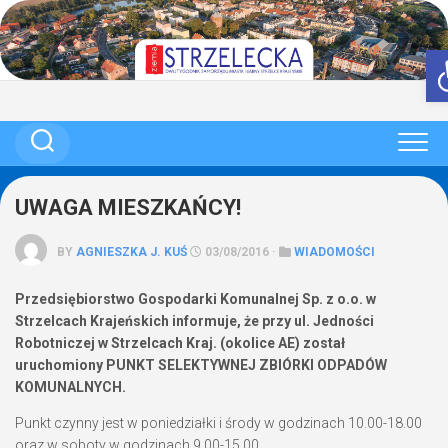
Skip
to
content
UWAGA MIESZKAŃCY!
BY
AGNIESZKA J. KUŚ
03/08/2016 ·
WIADOMOŚCI
Przedsiębiorstwo Gospodarki Komunalnej Sp. z o.o. w
Strzelcach Krajeńskich informuje, że przy ul. Jedności
Robotniczej w Strzelcach Kraj. (okolice AE) został
uruchomiony PUNKT SELEKTYWNEJ ZBIÓRKI ODPADÓW
KOMUNALNYCH.
Punkt czynny jest w poniedziałki i środy w godzinach 10.00-18.00
oraz w soboty w godzinach 9.00-15.00.