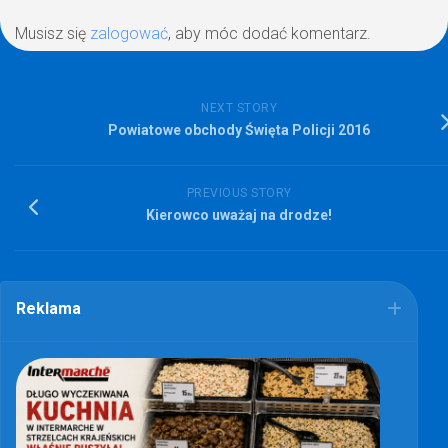
Musisz się
zalogować
, aby móc dodać komentarz.
NEXT STORY
Powiatowe obchody Święta Policji 2016
PREVIOUS STORY
Kierowco uważaj na drodze!
Reklama