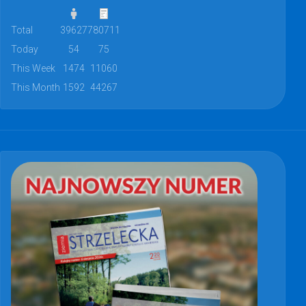
Total
39627
780711
Today
54
75
This Week
1474
11060
This Month
1592
44267