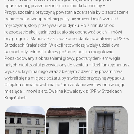
opuszczonej, przeznaczonej do rozbiórki kamienicy –
Przypuszczalną przyczyną powstania zdarzenia było zaprószenie
ognia – najprawdopodobniej paliły się śmieci. Ogień wzniecił
mężczyzna, który przebywał w budynku. Po 7 minutach od
rozpoczęcie akcji gaśniczej udało się opanować ogień – mówi
bryg. mgr inż. Mariusz Plak, z-ca komendanta powiatowego PSP w
Strzelcach Krajeńskich. W akcji ratowniczej wzięły udział dwa
samochody jednostki straży pożarnej, policja i pogotowie.
Poszkodowany z obrażeniami głowy, podtruty tlenkiem węgla
natychmiast został przewieziony do szpitala – Dziś funkcjonariusz
wydziału kryminalnego wraz z biegłym z dziedziny pożarnictwa
wybrali się na miejsce pożaru, by stwierdzić przyczynę wypadku.
Oficjalna opinia powstania pożaru zostanie wystawiona w ciągu
miesiąca – mówi sierż. Ewelina Kowalczyk z KPP w Strzelcach
Krajeńskich.