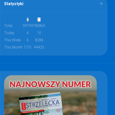
Statystyki
Total
39709
780869
Today
6
10
This Week
6
8284
This Month
1731
44425