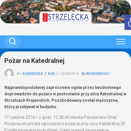
Skip
to
content
Pożar na Katedralnej
BY
AGNIESZKA J. KUŚ
18/08/2016 ·
WIADOMOŚCI
Najprawdopodobniej zaprószenie ognia przez bezdomnego
doprowadziło do pożaru w pustostanie przy ulicy Katedralnej w
Strzelcach Krajeńskich. Poszkodowany został mężczyzna,
który przebywał w budynku.
17 sierpnia 2016 r. o godz. 15.28 strzelecka Państwowa Straż
Pożarna otrzymała zgłoszenie o pożarze przy ulicy Katedralnej 20.
Posiłki wezwał przechodzień. Ogień pojawił się na piętrze