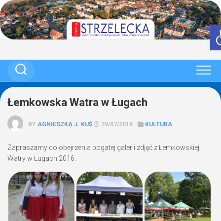
Skip
to
content
Łemkowska Watra w Ługach
BY
AGNIESZKA J. KUŚ
29/07/2016 ·
KULTURA
Zapraszamy do obejrzenia bogatej galerii zdjęć z Łemkowskiej
Watry w Ługach 2016.