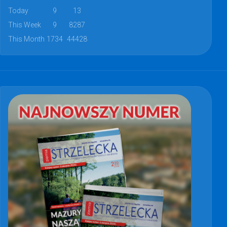
Today
9
13
This Week
9
8287
This Month
1734
44428