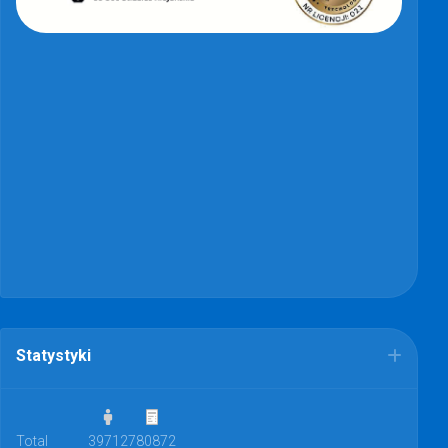
Statystyki
Total
39712
780872