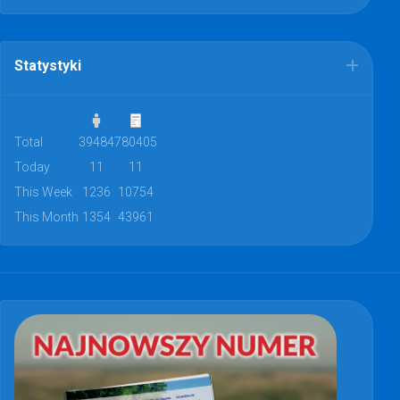
Statystyki
Total
39484
780405
Today
11
11
This Week
1236
10754
This Month
1354
43961