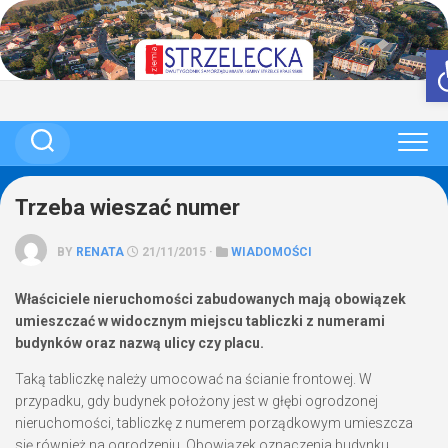
Skip
to
content
Trzeba wieszać numer
BY
RENATA
21/11/2015 ·
WIADOMOŚCI
Właściciele nieruchomości zabudowanych mają obowiązek
umieszczać w widocznym miejscu tabliczki z numerami
budynków oraz nazwą ulicy czy placu.
Taką tabliczkę należy umocować na ścianie frontowej. W
przypadku, gdy budynek położony jest w głębi ogrodzonej
nieruchomości, tabliczkę z numerem porządkowym umieszcza
się również na ogrodzeniu. Obowiązek oznaczenia budynku