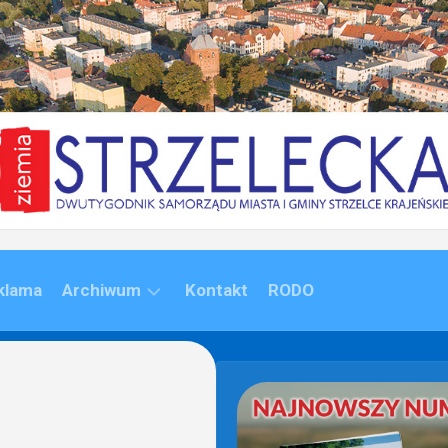
klama
Archiwum
Kontakt
RODO
ARCHIWUM
(1992-
2020)
ARCHIWUM