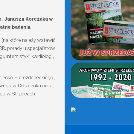
(OD
2021)
. Janusza Korczaka w
atne badania.
 (na które należy wstawić
 RR, porady u specjalistów
, internistyki, kardiologii,
elecko – drezdeneckiego ,
owego w Drezdenku oraz
go w Strzelcach