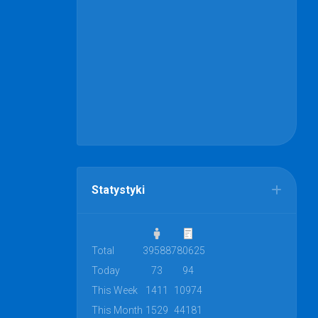
Statystyki
Total
39588
780625
Today
73
94
This Week
1411
10974
This Month
1529
44181