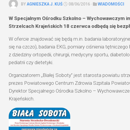
BY
AGNIESZKA J. KUŚ
08/06/2016 ·
WIADOMOŚCI
W Specjalnym Ośrodku Szkolno – Wychowawczym im
Strzelcach Krajeńskich 18 czerwca odbędą się bezpł
W ofercie znajdować się będą m.in. badania laboratoryjne
się na czczo), badania EKG, pomiary ciśnienia tętniczego
z dziedziny ortopedii, chirurgii, medycyny sportu, diabetologii
pediatrii czy dietetyki.
Organizatorem „Białej Soboty” jest starosta powiatu strz
prezes Powiatowego Centrum Zdrowia Szpitala Powiat
Dyrektor Specjalnego Ośrodka Szkolno – Wychowawcze
Krajeńskich.