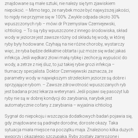
znajdowane są małe sztuki, nie należy się tym zjawiskiem
niepokoić. – Mimo tego, że narybek może być najwyższej jakości,
to nigdy nie przyjmie się w 100%. Zwykle odpada około 30%
wpuszczonych ryb – mówi dr Przemysław Czerniejewski,
ichtiolog. – To są ryby wpuszczone z innego środowiska, skład
wody w jeziorze jest zawsze różny od składu tej wody, w której
ryby były hodowane. Czyhają na nie różne choroby, wystarczy
więc, że ryba będzie delikatnie obtarta i już może się wdać jakaś
infekcja. Jeśli wędkarz złowi małą rybkę i zechce ją wypuścić do
wody, a zetrze z niej śluz, to już takiej rybie grozi infekcja –
tłumaczy specjalista. Doktor Czerniejewski zaznacza, że
parametry wody w największym strzeleckim jeziorze są dobre i
sprzyjające rybom. – Zawsze zdrowotność wpuszczanych ryb
jest badana przez lekarza weterynarii. Jeśli pojawi się pasożyt lub
ryby nie są w dobrej kondycji do zarybiania, narybek jest
automatycznie cofany z zarybiania – wyjaśnia ichtiolog.
Sygnał do niepokoju i wszczęcia dodatkowych badań pojawia się,
gdy znajdowane są padnięte dorodne, dorosłe okazy. Taka
sytuacja miała miejsce na początku maja. Znaleziono kilka dużych
węgorzy i okazałego szczupaka. Ryby zostały zamrożone i