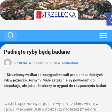
Skip
to
content
Padnięte ryby będą badane
BY
RENATA
19/05/2016 ·
WIADOMOŚCI
Strzeleccy wędkarze zasygnalizowali problem padniętych
ryb w jeziorze Górnym. Małe sztuki nie są powodem do
niepokoju, ale już duże okazy to sygnał do rozpoczęcia badań.
Narybek wpuszczany do jeziora zwykle nie zadomawia się w
całości w akwenie. Jeśli w wodzie czy nad brzegiem jeziora