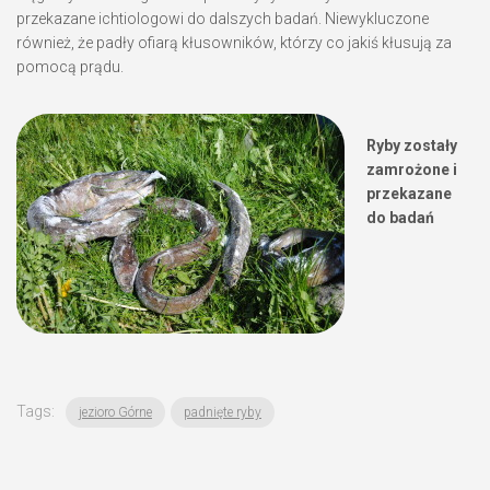
przekazane ichtiologowi do dalszych badań. Niewykluczone
również, że padły ofiarą kłusowników, którzy co jakiś kłusują za
pomocą prądu.
Ryby zostały
zamrożone i
przekazane
do badań
Tags:
jezioro Górne
padnięte ryby