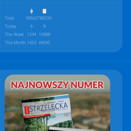
Total
39560
780539
Today
6
8
This Week
1344
10888
This Month
1462
44095