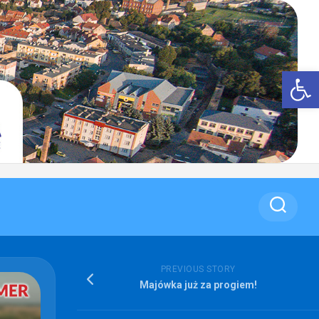
Op
PREVIOUS STORY
Majówka już za progiem!