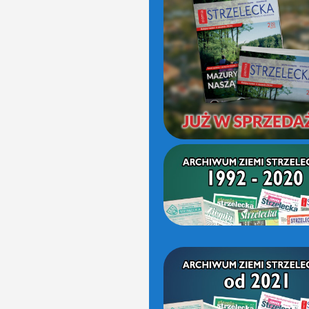
(OD
2021)