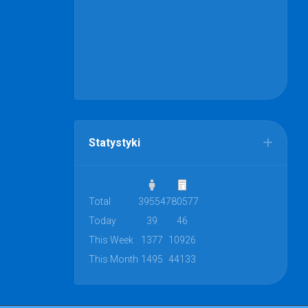
Statystyki
Total
39554
780577
Today
39
46
This Week
1377
10926
This Month
1495
44133