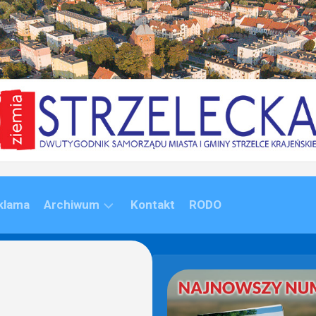
klama
Archiwum
Kontakt
RODO
ARCHIWUM
(1992-
2020)
ARCHIWUM