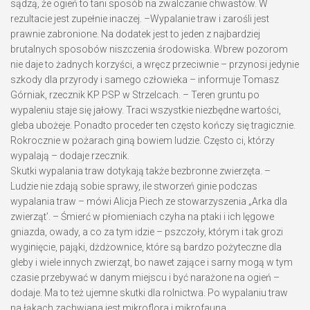
sądzą, że ogień to tani sposób na zwalczanie chwastów. W
rezultacie jest zupełnie inaczej. –Wypalanie traw i zarośli jest
prawnie zabronione. Na dodatek jest to jeden z najbardziej
brutalnych sposobów niszczenia środowiska. Wbrew pozorom
nie daje to żadnych korzyści, a wręcz przeciwnie – przynosi jedynie
szkody dla przyrody i samego człowieka – informuje Tomasz
Górniak, rzecznik KP PSP w Strzelcach. – Teren gruntu po
wypaleniu staje się jałowy. Traci wszystkie niezbędne wartości,
gleba ubożeje. Ponadto proceder ten często kończy się tragicznie.
Rokrocznie w pożarach giną bowiem ludzie. Często ci, którzy
wypalają – dodaje rzecznik.
Skutki wypalania traw dotykają także bezbronne zwierzęta. –
Ludzie nie zdają sobie sprawy, ile stworzeń ginie podczas
wypalania traw – mówi Alicja Piech ze stowarzyszenia „Arka dla
zwierząt’. – Śmierć w płomieniach czyha na ptaki i ich lęgowe
gniazda, owady, a co za tym idzie – pszczoły, którym i tak grozi
wyginięcie, pająki, dżdżownice, które są bardzo pożyteczne dla
gleby i wiele innych zwierząt, bo nawet zające i sarny mogą w tym
czasie przebywać w danym miejscu i być narażone na ogień –
dodaje. Ma to też ujemne skutki dla rolnictwa. Po wypalaniu traw
na łąkach zachwiana jest mikroflora i mikrofauna.