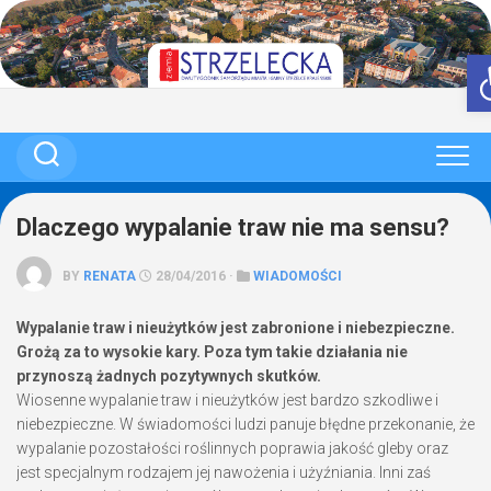
Skip
to
content
Dlaczego wypalanie traw nie ma sensu?
BY
RENATA
28/04/2016 ·
WIADOMOŚCI
Wypalanie traw i nieużytków jest zabronione i niebezpieczne.
Grożą za to wysokie kary. Poza tym takie działania nie
przynoszą żadnych pozytywnych skutków.
Wiosenne wypalanie traw i nieużytków jest bardzo szkodliwe i
niebezpieczne. W świadomości ludzi panuje błędne przekonanie, że
wypalanie pozostałości roślinnych poprawia jakość gleby oraz
jest specjalnym rodzajem jej nawożenia i użyźniania. Inni zaś