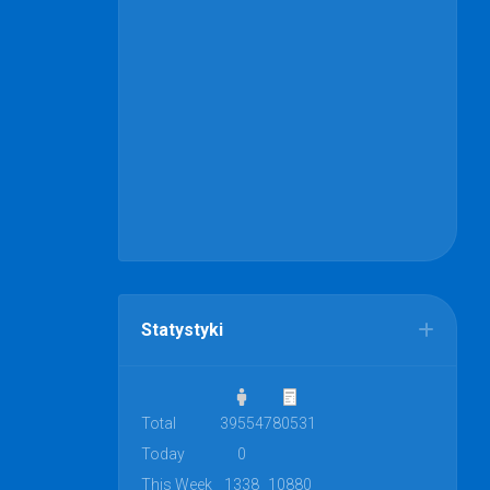
Statystyki
Total
39554
780531
Today
0
This Week
1338
10880