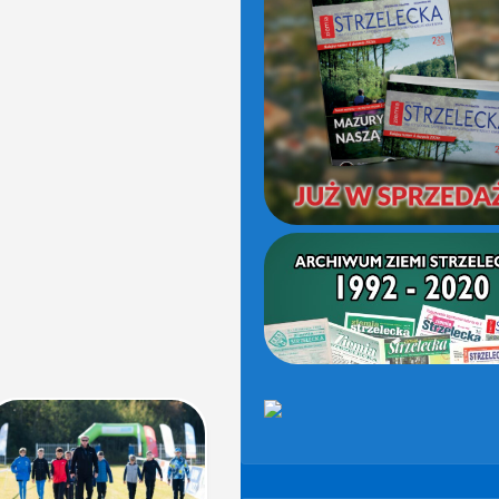
(OD
2021)