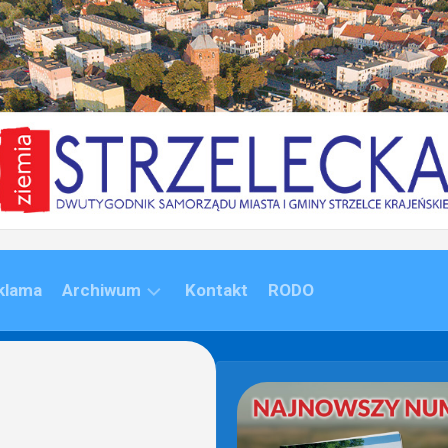
klama
Archiwum
Kontakt
RODO
ARCHIWUM
(1992-
2020)
ARCHIWUM