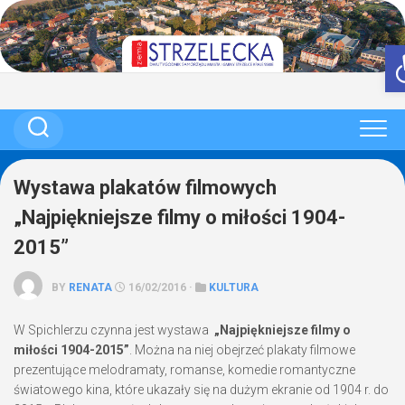
Skip
to
content
Wystawa plakatów filmowych
„Najpiękniejsze filmy o miłości 1904-
2015”
BY
RENATA
16/02/2016 ·
KULTURA
W Spichlerzu czynna jest wystawa
„Najpiękniejsze filmy o
miłości 1904-2015”
. Można na niej obejrzeć plakaty filmowe
prezentujące melodramaty, romanse, komedie romantyczne
światowego kina, które ukazały się na dużym ekranie od 1904 r. do