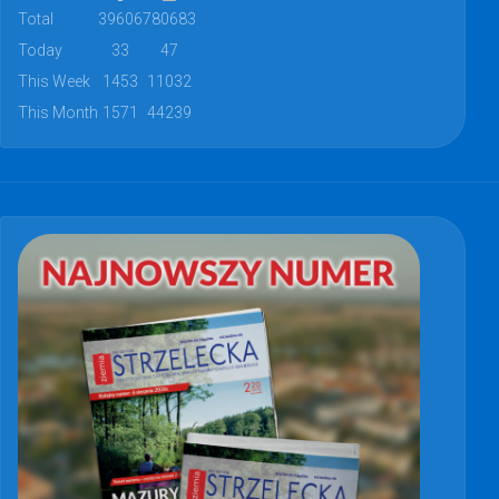
Total
39606
780683
Today
33
47
This Week
1453
11032
This Month
1571
44239