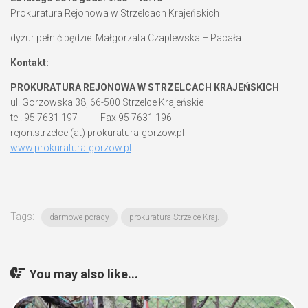
Prokuratura Rejonowa w Strzelcach Krajeńskich
dyżur pełnić będzie: Małgorzata Czaplewska – Pacała
Kontakt:
PROKURATURA REJONOWA W STRZELCACH KRAJEŃSKICH
ul. Gorzowska 38, 66-500 Strzelce Krajeńskie
tel. 95 7631 197 Fax 95 7631 196
rejon.strzelce (at) prokuratura-gorzow.pl
www.prokuratura-gorzow.pl
Tags:
darmowe porady
prokuratura Strzelce Kraj.
You may also like...