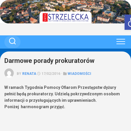
Skip
to
content
Darmowe porady prokuratorów
BY
RENATA
17/02/2016 ·
WIADOMOŚCI
W ramach Tygodnia Pomocy Ofiarom Przestępstw dyżury
pełnić będą prokuratorzy. Udzielą pokrzywdzonym osobom
informacji o przysługujących im uprawnieniach.
Poniżej harmonogram przyjęć.