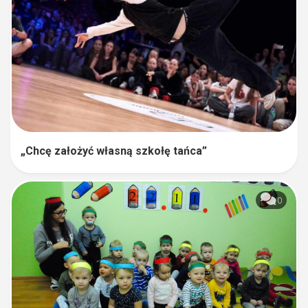
„Chcę założyć własną szkołę tańca”
0