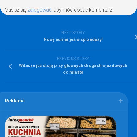
Musisz się
zalogować
, aby móc dodać komentarz.
NEXT STORY
Nowy numer już w sprzedaży!
PREVIOUS STORY
Witacze już stoją przy głównych drogach wjazdowych
do miasta
Reklama