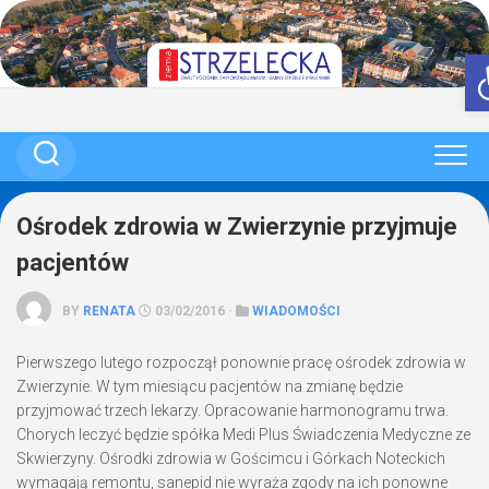
Skip
to
content
Ośrodek zdrowia w Zwierzynie przyjmuje
pacjentów
BY
RENATA
03/02/2016 ·
WIADOMOŚCI
Pierwszego lutego rozpoczął ponownie pracę ośrodek zdrowia w
Zwierzynie. W tym miesiącu pacjentów na zmianę będzie
przyjmować trzech lekarzy. Opracowanie harmonogramu trwa.
Chorych leczyć będzie spółka Medi Plus Świadczenia Medyczne ze
Skwierzyny. Ośrodki zdrowia w Gościmcu i Górkach Noteckich
wymagają remontu, sanepid nie wyraża zgody na ich ponowne