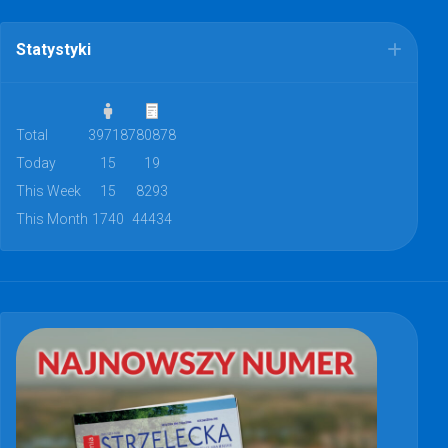
Statystyki
Total
39718
780878
Today
15
19
This Week
15
8293
This Month
1740
44434