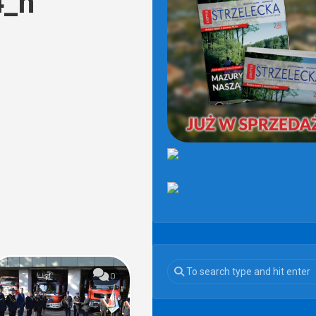
4_n
(OD
2021)
0