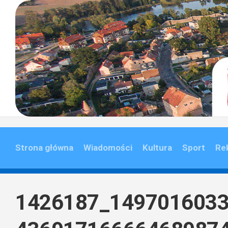
Skip
to
content
Strona główna
Wiadomości
Kultura
Sport
Re
1426187_149701603