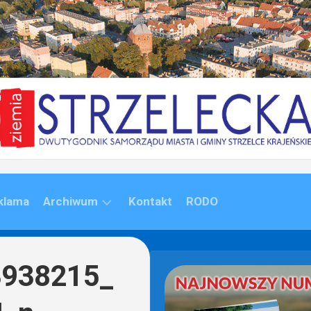
klama
Archiwum
Kontakt
RODO
ARCHIWUM
(1992-
3938215_
2020)
ARCHIWUM