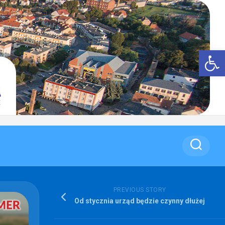
Op
PREVIOUS STORY
Od stycznia urząd będzie czynny dłużej