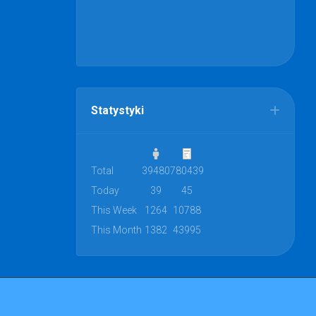
Statystyki
Total
39480
780439
Today
39
45
This Week
1264
10788
This Month
1382
43995