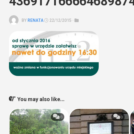
43691716666468987
BY
RENATA
22/12/2015 ·
You may also like...
0
0