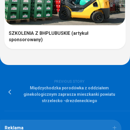
SZKOLENIA Z BHPLUBUSKIE (artykuł
sponsorowany)
PREVIOUS STORY
Międzychodzka porodówka z oddziałem
ginekologicznym zaprasza mieszkanki powiatu
strzelecko -drezdeneckiego
Reklama