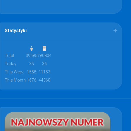
Statystyki
Total
39685
780804
Today
35
36
This Week
1558
11153
This Month
1676
44360