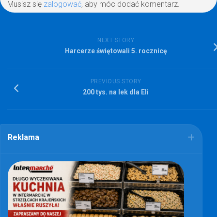
Musisz się
zalogować
, aby móc dodać komentarz.
NEXT STORY
Harcerze świętowali 5. rocznicę
PREVIOUS STORY
200 tys. na lek dla Eli
Reklama