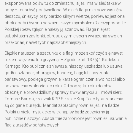
eksponowana od świtu do zmierzchu, a jeśli ma wisieć także w
nocy – musi być podświetlona. W dzień flaga nie może wisieć w
deszczu, śnieżycy, przy bardzo silnym wietrze, ponieważ jest ona
obok godła i hymnu najważniejszym symbolem Rzeczypospolitej
Polskiej i bezwzględnie należy ją szanować. Flaga nie jest
substytutem zasłonki, obrusu czy miejscem wyrażania swoich
przekonań, nawet tych najszlachetniejszych.
Ciężkie naruszenia szacunku dla flagi może skończyć się nawet
rokiem więzienia lub grzywną. – Zgodnie art. 137 § 1 Kodeksu
Karnego: Kto publicznie znieważa, niszczy, uszkadza lub usuwa
godło, sztandar, chorągiew, banderę, flagę lub inny znak
państwowy, podlega grzywnie, karze ograniczenia wolności albo
pozbawienia wolności do roku. Od początku roku do chwili
obecnej nie prowadziliśmy sprawy z w/w artykułu – mówi sierż.
Tomasz Bartos, rzecznik KPP Strzelce Kraj. Tego typu zdarzenia
są ścigane z urzędu. Mandat zapłacimy również jeśli na fladze
Polski umieścimy jakiekolwiek napisy bądź zaczniemy ją
publicznie niszczyć. Absolutnie zabronione jest również usuwanie
flag z urzędów państwowych.