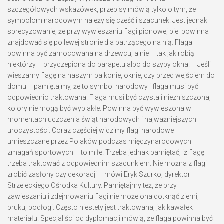
szczegółowych wskazówek, przepisy mówią tylko o tym, że
symbolom narodowym należy się cześć i szacunek. Jest jednak
sprecyzowanie, że przy wywieszaniu flagi pionowej biel powinna
znajdować się po lewej stronie dla patrzącego na nią. Flaga
powinna być zamocowana na drzewcu, a nie – tak jak robią
niektórzy – przyczepiona do parapetu albo do szyby okna. – Jeśli
wieszamy flagę na naszym balkonie, oknie, czy przed wejściem do
domu – pamiętajmy, że to symbol narodowy i flaga musi być
odpowiednio traktowana. Flaga musi być czysta i niezniszczona,
kolory nie mogą być wyblakłe. Powinna być wywieszona w
momentach uczczenia świąt narodowych i najważniejszych
uroczystości. Coraz częściej widzimy flagi narodowe
umieszczane przez Polaków podczas międzynarodowych
zmagań sportowych – to miłe! Trzeba jednak pamiętać, iż flagę
trzeba traktować z odpowiednim szacunkiem. Nie można z flagi
zrobić zasłony czy dekoracji – mówi Eryk Szurko, dyrektor
Strzeleckiego Ośrodka Kultury. Pamiętajmy też, że przy
zawieszaniu i zdejmowaniu flagi nie może ona dotknąć ziemi,
bruku, podłogi. Często niestety jest traktowana, jak kawałek
materiału. Specjaliści od dyplomacji mówią, że flaga powinna być