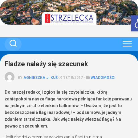
Skip
to
content
Fladze należy się szacunek
BY
AGNIESZKA J. KUŚ
18/10/2017 ·
WIADOMOŚCI
Do naszej redakcji zgłosiła się czytelniczka, którą
zaniepokoiła nasza flaga narodowa pełniąca funkcję parawanu
na jednym ze strzeleckich balkonów. – Uważam, że jest to
bezczeszczenie flagi narodowej! – podsumowuje jednym
zdaniem strzelczanka. Jak więc należy wieszać flagę? Na
pewno z szacunkiem.
Jeśli chodzi o przepisy wywieszania flagi to nie ma