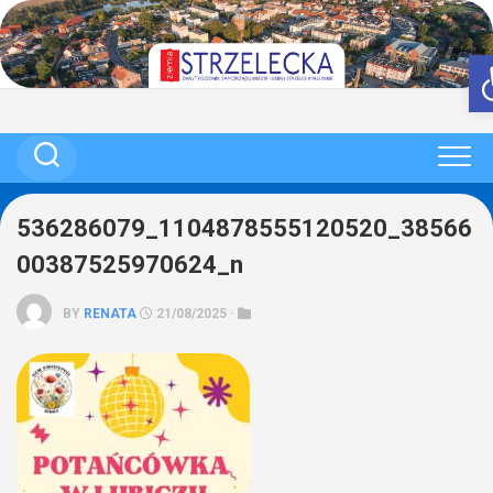
Skip
to
content
536286079_1104878555120520_38566
00387525970624_n
BY
RENATA
21/08/2025 ·