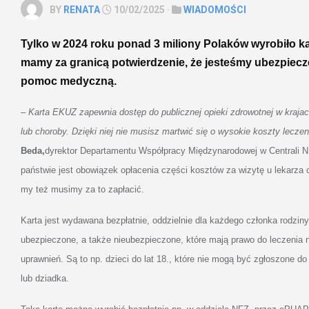
BY
RENATA
10/02/2025 ·
WIADOMOŚCI
Tylko w 2024 roku ponad 3 miliony Polaków wyrobiło ka
mamy za granicą potwierdzenie, że jesteśmy ubezpiec
pomoc medyczną.
–
Karta EKUZ zapewnia dostęp do publicznej opieki zdrowotnej w kraj
lub choroby. Dzięki niej nie musisz martwić się o wysokie koszty lecze
Beda,
d
yrektor
Departamentu Współpracy Międzynarodowej w Centrali 
państwie jest obowiązek opłacenia części kosztów za wizytę u lekarza c
my też musimy za to zapłacić.
Karta jest wydawana bezpłatnie, oddzielnie dla każdego członka rodzin
ubezpieczone, a także nieubezpieczone, które mają prawo do leczenia
uprawnień. Są to np. dzieci do lat 18., które nie mogą być zgłoszone d
lub dziadka.