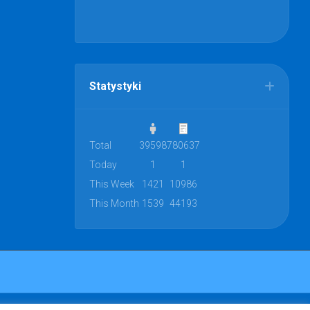
Statystyki
Total
39598
780637
Today
1
1
This Week
1421
10986
This Month
1539
44193