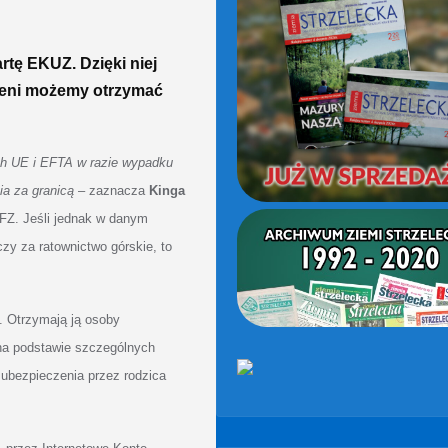
(OD
2021)
rtę EKUZ. Dzięki niej
zeni możemy otrzymać
ach UE i EFTA w razie wypadku
nia za granicą
– zaznacza
Kinga
NFZ.
Jeśli jednak w danym
zy za ratownictwo górskie, to
y. Otrzymają ją osoby
 na podstawie szczególnych
o ubezpieczenia przez rodzica