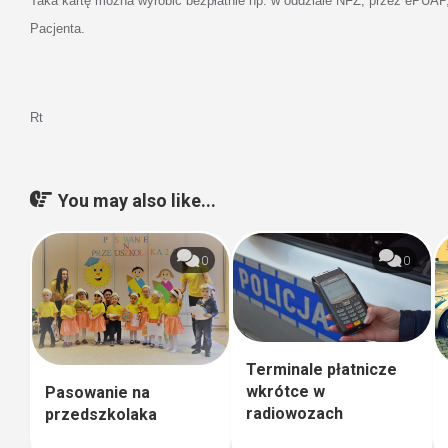
Taka kartę można wyrobić bezpłatnie np. w oddziale NFZ, przez ePUAP,
Pacjenta.
Rt
You may also like...
0
0
Terminale płatnicze
wkrótce w
Pasowanie na
radiowozach
przedszkolaka