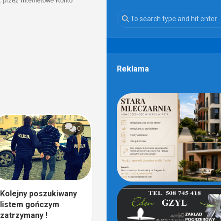
 przez Internetowe Konto
Reklama
0
Kolejny poszukiwany
listem gończym
zatrzymany !