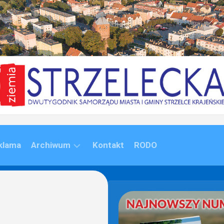
klama
Archiwum
Kontakt
RODO
ARCHIWUM
(1992-
2020)
ARCHIWUM