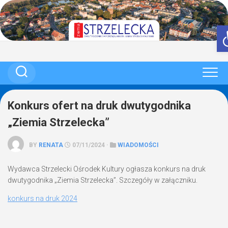
Skip
to
content
Konkurs ofert na druk dwutygodnika
„Ziemia Strzelecka”
BY
RENATA
07/11/2024 ·
WIADOMOŚCI
Wydawca Strzelecki Ośrodek Kultury ogłasza konkurs na druk
dwutygodnika „Ziemia Strzelecka”. Szczegóły w załączniku.
konkurs na druk 2024