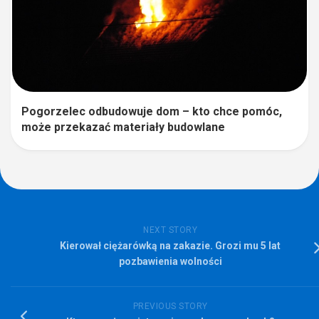
Pogorzelec odbudowuje dom – kto chce pomóc,
może przekazać materiały budowlane
NEXT STORY
Kierował ciężarówką na zakazie. Grozi mu 5 lat
pozbawienia wolności
PREVIOUS STORY