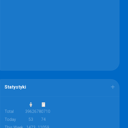
Statystyki
Total
39626
780710
Today
53
74
This Week
1473
11059