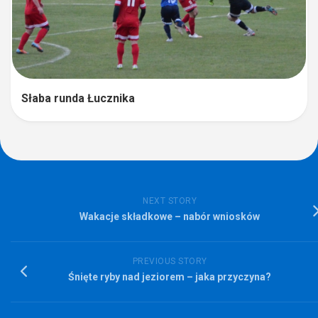
Słaba runda Łucznika
NEXT STORY
Wakacje składkowe – nabór wniosków
PREVIOUS STORY
Śnięte ryby nad jeziorem – jaka przyczyna?