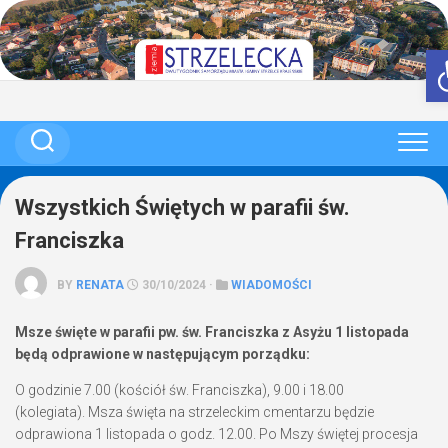
Skip
to
content
Wszystkich Świętych w parafii św.
Franciszka
BY
RENATA
30/10/2024 ·
WIADOMOŚCI
Msze święte w parafii pw. św. Franciszka z Asyżu 1 listopada
będą odprawione w następującym porządku:
O godzinie 7.00 (kościół św. Franciszka), 9.00 i 18.00
(kolegiata). Msza święta na strzeleckim cmentarzu będzie
odprawiona 1 listopada o godz. 12.00. Po Mszy świętej procesja