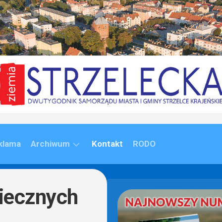
klama
Archiwum
Kontakt
RODO
ARCHIWUM
(1992-
iecznych
2020)
ARCHIWUM