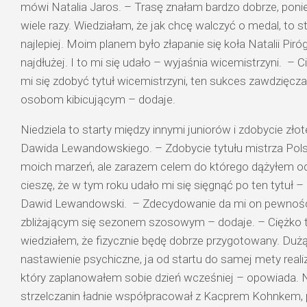
mówi
Natalia Jaros.
– Trasę znałam bardzo dobrze, poni
wiele razy. Wiedziałam, że jak chcę walczyć o medal, to 
najlepiej. Moim planem było złapanie się koła
Natalii Piró
najdłużej. I to mi się udało – wyjaśnia wicemistrzyni.
– C
mi się zdobyć tytuł wicemistrzyni, ten sukces zawdzięcza
osobom kibicującym – dodaje.
Niedziela to starty między innymi juniorów i zdobycie zł
Dawida Lewandowskiego.
– Zdobycie tytułu mistrza Pols
moich marzeń, ale zarazem celem do którego dążyłem od
cieszę, że w tym roku udało mi się sięgnąć po ten tytuł –
Dawid Lewandowski.
–
Zdecydowanie da mi on pewności
zbliżającym się sezonem szosowym – dodaje. – Ciężko
wiedziałem, że fizycznie będę dobrze przygotowany. Dużą 
nastawienie psychiczne, ja od startu do samej mety real
który zaplanowałem sobie dzień wcześniej – opowiada. Na
strzelczanin ładnie współpracował z
Kacprem Kohnkem
,