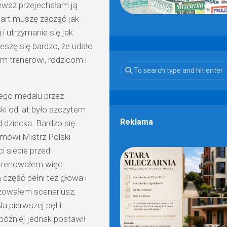
eważ przejechałam ją
start muszę zacząć jak
g
i utrzymanie się jak
ieszę się bardzo, że udało
m trenerowi, rodzicom i
otego medalu przez
ki od lat było szczytem
Reklama
 dziecka. Bardzo się
 mówi Mistrz Polski
 siebie przed
 trenowałem więc
część pełni też głowa i
izowałem scenariusz,
 pierwszej pętli
 później jednak postawił