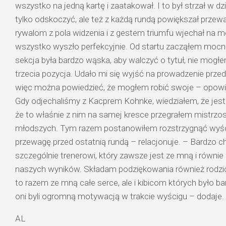
wszystko na jedną kartę i zaatakował. I to był strzał w dzi
tylko odskoczyć, ale też z każdą rundą powiększał przew
rywalom z pola widzenia i z gestem triumfu wjechał na 
wszystko wyszło perfekcyjnie. Od startu zacząłem moc
sekcja była bardzo wąska, aby walczyć o tytuł, nie mogłe
trzecia pozycja. Udało mi się wyjść na prowadzenie prz
więc można powiedzieć, że mogłem robić swoje – opow
Gdy odjechaliśmy z
Kacprem Kohnke,
wiedziałem, że jes
że to właśnie z nim na samej kresce przegrałem mistrzos
młodszych. Tym razem postanowiłem rozstrzygnąć wyści
przewagę przed ostatnią rundą – relacjonuje. – Bardzo 
szczególnie trenerowi, który zawsze jest ze mną i równi
naszych wyników. Składam podziękowania również rodzi
to razem ze mną całe serce, ale i kibicom których było bar
oni byli ogromną motywacją w trakcie wyścigu – dodaje.
AL