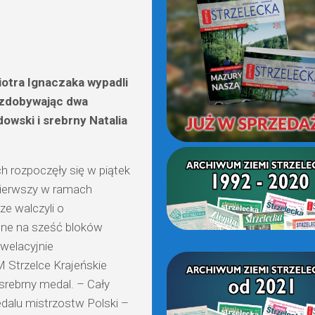
(OD
2021)
otra Ignaczaka wypadli
 zdobywając dwa
owski i srebrny Natalia
h rozpoczęły się w piątek
z pierwszy w ramach
ze walczyli o
lone na sześć bloków
welacyjnie
 Strzelce Krajeńskie
srebrny medal. – Cały
alu mistrzostw Polski –