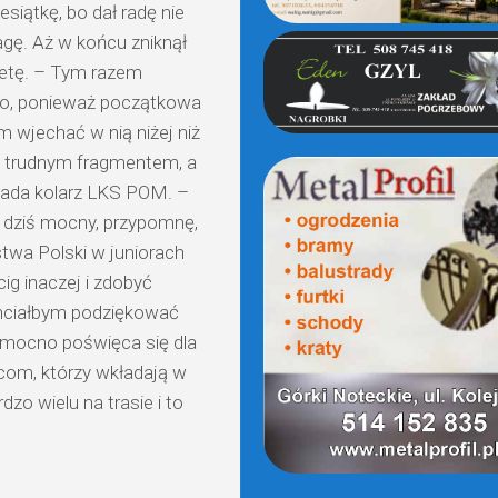
esiątkę, bo dał radę nie
agę. Aż w końcu zniknął
metę. – Tym razem
no, ponieważ początkowa
m wjechać w nią niżej niż
ed trudnym fragmentem, a
iada kolarz LKS POM. –
t dziś mocny, przypomnę,
twa Polski w juniorach
g inaczej i zdobyć
chciałbym podziękować
e mocno poświęca się dla
com, którzy wkładają w
dzo wielu na trasie i to