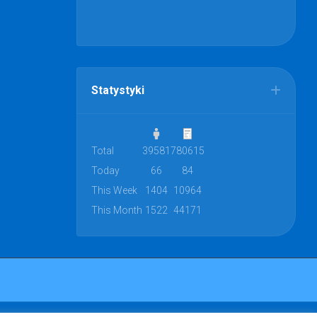
Statystyki
Total
39581
780615
Today
66
84
This Week
1404
10964
This Month
1522
44171