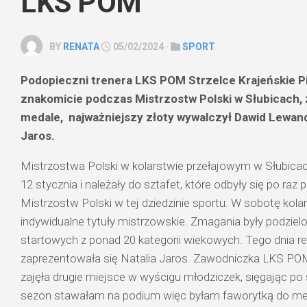
LKS POM
BY
RENATA
05/02/2024 ·
SPORT
Podopieczni trenera LKS POM Strzelce Krajeńskie Pi
znakomicie podczas Mistrzostw Polski w Słubicach,
medale,
najważniejszy złoty wywalczył Dawid Lewand
Jaros.
Mistrzostwa Polski w kolarstwie przełajowym w Słubicac
12 stycznia i należały do sztafet, które odbyły się po ra
Mistrzostw Polski w tej dziedzinie sportu. W sobotę kolar
indywidualne tytuły mistrzowskie. Zmagania były podzie
startowych z ponad 20 kategorii wiekowych. Tego dnia re
zaprezentowała się
Natalia Jaros
. Zawodniczka LKS POM
zajęła drugie miejsce w wyścigu młodziczek, sięgając po 
sezon stawałam na podium więc byłam faworytką do med