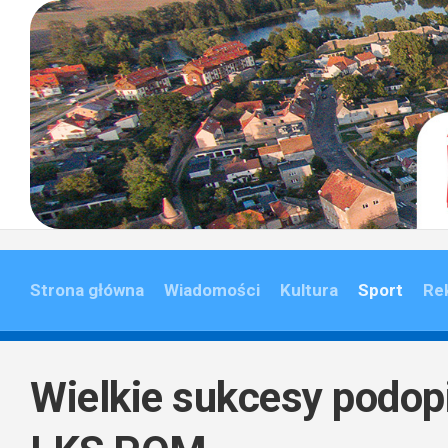
Skip
to
content
Strona główna
Wiadomości
Kultura
Sport
Re
Wielkie sukcesy podop