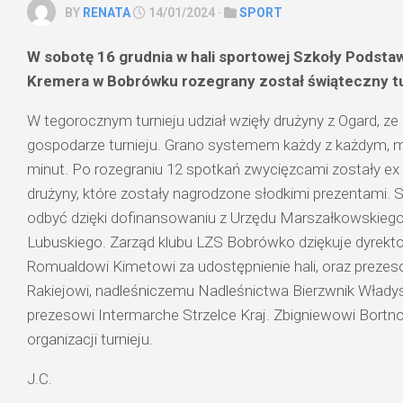
BY
RENATA
14/01/2024 ·
SPORT
W sobotę 16 grudnia w hali sportowej Szkoły Podsta
Kremera w Bobrówku rozegrany został świąteczny turn
W tegorocznym turnieju udział wzięły drużyny z Ogard, ze
gospodarze turnieju. Grano systemem każdy z każdym, m
minut. Po rozegraniu 12 spotkań zwycięzcami zostały ex
drużyny, które zostały nagrodzone słodkimi prezentami. S
odbyć dzięki dofinansowaniu z Urzędu Marszałkowskie
Lubuskiego. Zarząd klubu LZS Bobrówko dziękuje dyrekto
Romualdowi Kimetowi
za udostępnienie hali, oraz prez
Rakiejowi
, nadleśniczemu Nadleśnictwa Bierzwnik
Włady
prezesowi Intermarche Strzelce Kraj.
Zbigniewowi Bort
organizacji turnieju.
J.C.