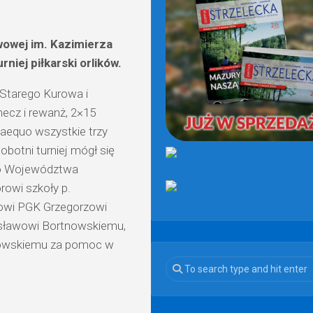
(OD
2021)
wowej im. Kazimierza
iej piłkarski orlików.
 Starego Kurowa i
ecz i rewanż, 2×15
 aequo wszystkie trzy
obotni turniej mógł się
go Województwa
rowi szkoły p.
esowi PGK
Grzegorzowi
sławowi Bortnowskiemu
,
nowskiemu
za pomoc w