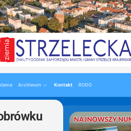
klama
Archiwum
Kontakt
RODO
ARCHIWUM
(1992-
Bobrówku
2020)
ARCHIWUM