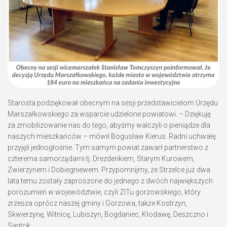
Starosta podziękował obecnym na sesji przedstawicielom Urzędu
Marszałkowskiego za wsparcie udzielone powiatowi. – Dziękuję
za zmobilizowanie nas do tego, abyśmy walczyli o pieniądze dla
naszych mieszkańców – mówił Bogusław Kierus. Radni uchwałę
przyjęli jednogłośnie. Tym samym powiat zawarł partnerstwo z
czterema samorządami tj. Drezdenkiem, Starym Kurowem,
Zwierzynem i Dobiegniewem. Przypomnijmy, że Strzelce już dwa
lata temu zostały zaproszone do jednego z dwóch największych
porozumień w województwie, czyli ZITu gorzowskiego, który
zrzesza oprócz naszej gminy i Gorzowa, także Kostrzyn,
Skwierzynę, Witnicę, Lubiszyn, Bogdaniec, Kłodawę, Deszczno i
Santok.