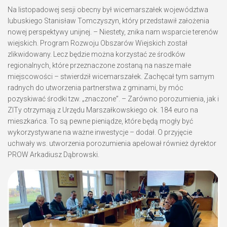
Na listopadowej sesji obecny był wicemarszałek województwa
lubuskiego Stanisław Tomczyszyn, który przedstawił założenia
nowej perspektywy unijnej. – Niestety, znika nam wsparcie terenów
wiejskich. Program Rozwoju Obszarów Wiejskich został
zlikwidowany. Lecz będzie można korzystać ze środków
regionalnych, które przeznaczone zostaną na nasze małe
miejscowości – stwierdził wicemarszałek. Zachęcał tym samym
radnych do utworzenia partnerstwa z gminami, by móc
pozyskiwać środki tzw. „znaczone”. – Zarówno porozumienia, jak i
ZITy otrzymają z Urzędu Marszałkowskiego ok. 184 euro na
mieszkańca. To są pewne pieniądze, które będą mogły być
wykorzystywane na ważne inwestycje – dodał. O przyjęcie
uchwały ws. utworzenia porozumienia apelował również dyrektor
PROW Arkadiusz Dąbrowski.