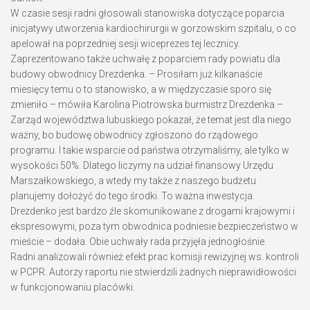
W czasie sesji radni głosowali stanowiska dotyczące poparcia
inicjatywy utworzenia kardiochirurgii w gorzowskim szpitalu, o co
apelował na poprzedniej sesji wiceprezes tej lecznicy.
Zaprezentowano także uchwałę z poparciem rady powiatu dla
budowy obwodnicy Drezdenka. – Prosiłam już kilkanaście
miesięcy temu o to stanowisko, a w międzyczasie sporo się
zmieniło – mówiła Karolina Piotrowska burmistrz Drezdenka –
Zarząd województwa lubuskiego pokazał, że temat jest dla niego
ważny, bo budowę obwodnicy zgłoszono do rządowego
programu. I takie wsparcie od państwa otrzymaliśmy, ale tylko w
wysokości 50%. Dlatego liczymy na udział finansowy Urzędu
Marszałkowskiego, a wtedy my także z naszego budżetu
planujemy dołożyć do tego środki. To ważna inwestycja.
Drezdenko jest bardzo źle skomunikowane z drogami krajowymi i
ekspresowymi, poza tym obwodnica podniesie bezpieczeństwo w
mieście – dodała. Obie uchwały rada przyjęła jednogłośnie.
Radni analizowali również efekt prac komisji rewizyjnej ws. kontroli
w PCPR. Autorzy raportu nie stwierdzili żadnych nieprawidłowości
w funkcjonowaniu placówki.