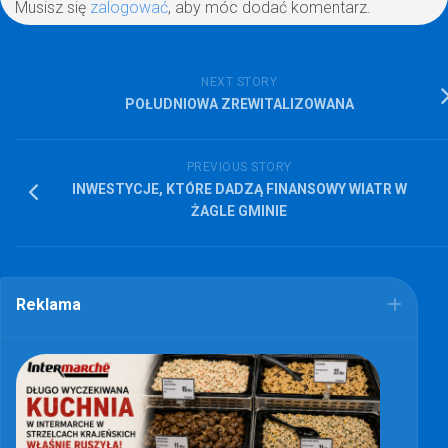
Musisz się
zalogować
, aby móc dodać komentarz.
NEXT STORY
POŁUDNIOWA ZREWITALIZOWANA
PREVIOUS STORY
INWESTYCJE, KTÓRE DADZĄ FINANSOWY WIATR W
ŻAGLE GMINIE
Reklama