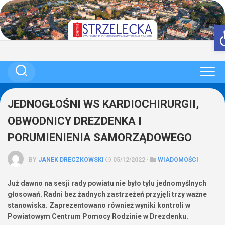
Skip
to
content
JEDNOGŁOŚNI WS KARDIOCHIRURGII,
OBWODNICY DREZDENKA I
PORUMIENIENIA SAMORZĄDOWEGO
BY
JANEK DRECZKOWSKI
05/12/2022 ·
WIADOMOŚCI
Już dawno na sesji rady powiatu nie było tylu jednomyślnych
głosowań. Radni bez żadnych zastrzeżeń przyjęli trzy ważne
stanowiska. Zaprezentowano również wyniki kontroli w
Powiatowym Centrum Pomocy Rodzinie w Drezdenku.