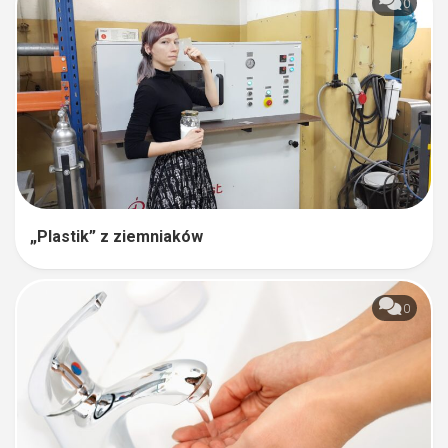
0
„Plastik” z ziemniaków
0