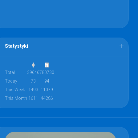
Statystyki
Total
39646
780730
Today
73
94
This Week
1493
11079
This Month
1611
44286