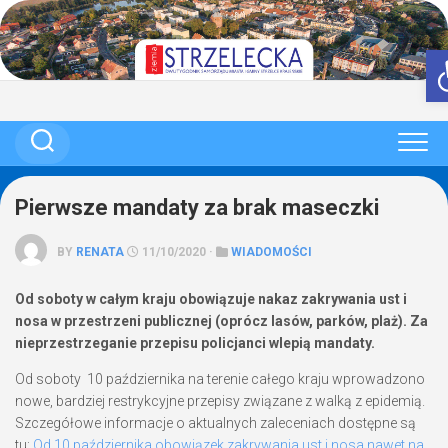
Skip
to
content
Pierwsze mandaty za brak maseczki
BY
RENATA
11/10/2020 ·
WIADOMOŚCI
Od soboty w całym kraju obowiązuje nakaz zakrywania ust i
nosa w przestrzeni publicznej (oprócz lasów, parków, plaż). Za
nieprzestrzeganie przepisu policjanci wlepią mandaty.
Od soboty 10 października na terenie całego kraju wprowadzono
nowe, bardziej restrykcyjne przepisy związane z walką z epidemią.
Szczegółowe informacje o aktualnych zaleceniach dostępne są
tu:
Od 10 października obowiązek zakrywania ust i nosa nawet na