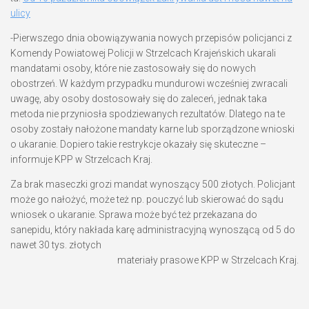
ulicy
-Pierwszego dnia obowiązywania nowych przepisów policjanci z
Komendy Powiatowej Policji w Strzelcach Krajeńskich ukarali
mandatami osoby, które nie zastosowały się do nowych
obostrzeń. W każdym przypadku mundurowi wcześniej zwracali
uwagę, aby osoby dostosowały się do zaleceń, jednak taka
metoda nie przyniosła spodziewanych rezultatów. Dlatego na te
osoby zostały nałożone mandaty karne lub sporządzone wnioski
o ukaranie. Dopiero takie restrykcje okazały się skuteczne –
informuje KPP w Strzelcach Kraj.
Za brak maseczki grozi mandat wynoszący 500 złotych.
Policjant
może go nałożyć, może też np. pouczyć lub skierować do sądu
wniosek o ukaranie. Sprawa może być też przekazana do
sanepidu, który nakłada karę administracyjną wynoszącą od 5 do
nawet 30 tys. złotych
materiały prasowe KPP w Strzelcach Kraj.