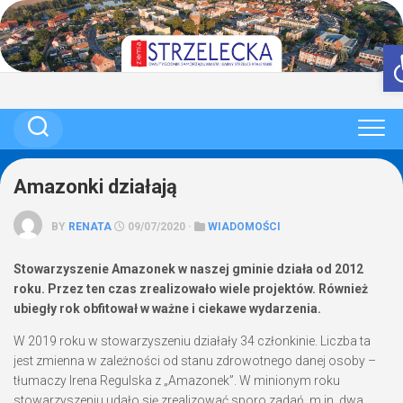
Skip
to
content
Amazonki działają
BY
RENATA
09/07/2020 ·
WIADOMOŚCI
Stowarzyszenie Amazonek w naszej gminie działa od 2012
roku. Przez ten czas zrealizowało wiele projektów. Również
ubiegły rok obfitował w ważne i ciekawe wydarzenia.
W 2019 roku w stowarzyszeniu działały 34 członkinie. Liczba ta
jest zmienna w zależności od stanu zdrowotnego danej osoby –
tłumaczy Irena Regulska z „Amazonek”. W minionym roku
stowarzyszeniu udało się zrealizować sporo zadań, m.in. dwa