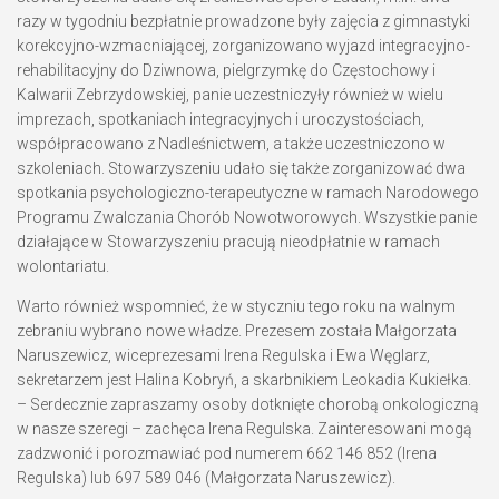
razy w tygodniu bezpłatnie prowadzone były zajęcia z gimnastyki
korekcyjno-wzmacniającej, zorganizowano wyjazd integracyjno-
rehabilitacyjny do Dziwnowa, pielgrzymkę do Częstochowy i
Kalwarii Zebrzydowskiej, panie uczestniczyły również w wielu
imprezach, spotkaniach integracyjnych i uroczystościach,
współpracowano z Nadleśnictwem, a także uczestniczono w
szkoleniach. Stowarzyszeniu udało się także zorganizować dwa
spotkania psychologiczno-terapeutyczne w ramach Narodowego
Programu Zwalczania Chorób Nowotworowych. Wszystkie panie
działające w Stowarzyszeniu pracują nieodpłatnie w ramach
wolontariatu.
Warto również wspomnieć, że w styczniu tego roku na walnym
zebraniu wybrano nowe władze. Prezesem została Małgorzata
Naruszewicz, wiceprezesami Irena Regulska i Ewa Węglarz,
sekretarzem jest Halina Kobryń, a skarbnikiem Leokadia Kukiełka.
– Serdecznie zapraszamy osoby dotknięte chorobą onkologiczną
w nasze szeregi – zachęca Irena Regulska. Zainteresowani mogą
zadzwonić i porozmawiać pod numerem 662 146 852 (Irena
Regulska) lub 697 589 046 (Małgorzata Naruszewicz).