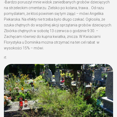
-Bardzo poruszył mnie widok zaniedbanych grobów dziecięcych
na strzeleckim cmentarzu. Zielsko po kolana, trawa… Od razu
pomyślałam, że ktoś powinien się tym zająć – mówi Angelika
Piekarska. Na efekty nie trzeba było długo czekać. Ogłosiła, że
szuka chętnych do wspólnej akcji sprzątania grobów dziecięcych.
Zbiórka chętnych w sobotę 13 czerwca o godzinie 9:30. –
Zachęcam również do kupna kwiatka, znicza. W Kwiaciarni
Florystyka u Dominika można otrzymać na ten cel rabat w
wysokości 15% – mówi.
rt