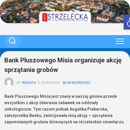
Skip
to
content
Bank Pluszowego Misia organizuje akcję
sprzątania grobów
BY
RENATA
02/06/2020 ·
WIADOMOŚCI
Bank Pluszowego Misia jest znany w naszej gminie przede
wszystkim z akcji zbierania zabawek na oddziały
onkologiczne. Tym razem jednak Angelika Piekarska,
założycielka Banku, zainicjowała inną akcję – sprzątania
zapomnianych grobów dziecięcych na strzeleckim cmentarzu.