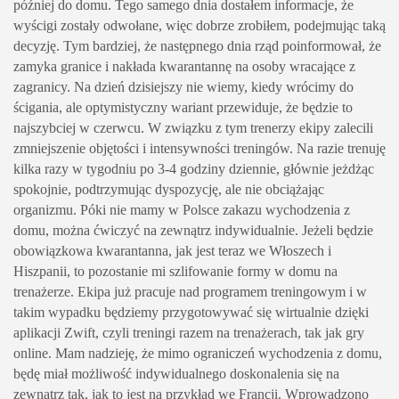
później do domu. Tego samego dnia dostałem informacje, że
wyścigi zostały odwołane, więc dobrze zrobiłem, podejmując taką
decyzję. Tym bardziej, że następnego dnia rząd poinformował, że
zamyka granice i nakłada kwarantannę na osoby wracające z
zagranicy. Na dzień dzisiejszy nie wiemy, kiedy wrócimy do
ścigania, ale optymistyczny wariant przewiduje, że będzie to
najszybciej w czerwcu. W związku z tym trenerzy ekipy zalecili
zmniejszenie objętości i intensywności treningów. Na razie trenuję
kilka razy w tygodniu po 3-4 godziny dziennie, głównie jeżdżąc
spokojnie, podtrzymując dyspozycję, ale nie obciążając
organizmu. Póki nie mamy w Polsce zakazu wychodzenia z
domu, można ćwiczyć na zewnątrz indywidualnie. Jeżeli będzie
obowiązkowa kwarantanna, jak jest teraz we Włoszech i
Hiszpanii, to pozostanie mi szlifowanie formy w domu na
trenażerze. Ekipa już pracuje nad programem treningowym i w
takim wypadku będziemy przygotowywać się wirtualnie dzięki
aplikacji Zwift, czyli treningi razem na trenażerach, tak jak gry
online. Mam nadzieję, że mimo ograniczeń wychodzenia z domu,
będę miał możliwość indywidualnego doskonalenia się na
zewnątrz tak, jak to jest na przykład we Francji. Wprowadzono