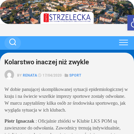
Skip
to
content
Kolarstwo inaczej niż zwykle
BY
RENATA
17/04/2020 ·
SPORT
W dobie panującej skomplikowanej sytuacji epidemiologicznej w
kraju i na świecie wszelkie imprezy sportowe zostały odwołane.
W marcu zapytaliśmy kilka osób ze środowiska sportowego, jak
wygląda sytuacja w ich klubach.
Piotr Ignaczak
: Oficjalnie zbiórki w Klubie LKS POM są
zawieszone do odwołania. Zawodnicy trenują indywidualnie,