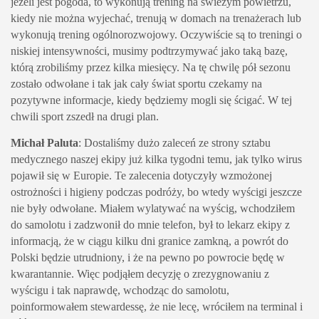
jeżeli jest pogoda, to wykonują trening na świeżym powietrzu,
kiedy nie można wyjechać, trenują w domach na trenażerach lub
wykonują trening ogólnorozwojowy. Oczywiście są to treningi o
niskiej intensywności, musimy podtrzymywać jako taką bazę,
którą zrobiliśmy przez kilka miesięcy. Na tę chwilę pół sezonu
zostało odwołane i tak jak cały świat sportu czekamy na
pozytywne informacje, kiedy będziemy mogli się ścigać. W tej
chwili sport zszedł na drugi plan.
Michał Paluta
: Dostaliśmy dużo zaleceń ze strony sztabu
medycznego naszej ekipy już kilka tygodni temu, jak tylko wirus
pojawił się w Europie. Te zalecenia dotyczyły wzmożonej
ostrożności i higieny podczas podróży, bo wtedy wyścigi jeszcze
nie były odwołane. Miałem wylatywać na wyścig, wchodziłem
do samolotu i zadzwonił do mnie telefon, był to lekarz ekipy z
informacją, że w ciągu kilku dni granice zamkną, a powrót do
Polski będzie utrudniony, i że na pewno po powrocie będę w
kwarantannie. Więc podjąłem decyzję o zrezygnowaniu z
wyścigu i tak naprawdę, wchodząc do samolotu,
poinformowałem stewardessę, że nie lecę, wróciłem na terminal i