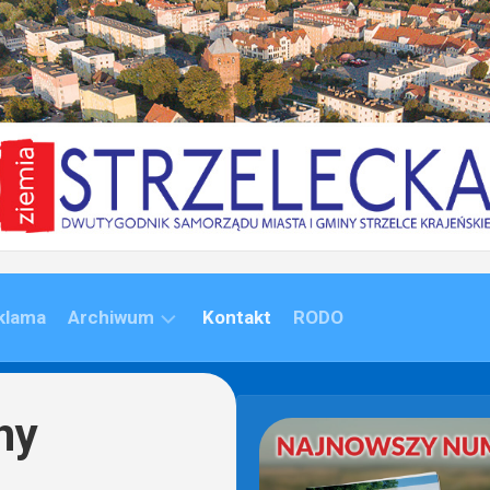
klama
Archiwum
Kontakt
RODO
ARCHIWUM
(1992-
hy
2020)
ARCHIWUM