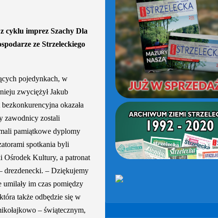
(OD
2021)
 z cyklu imprez Szachy Dla
ospodarze ze Strzeleckiego
jących pojedynkach, w
rnieju zwyciężył Jakub
ąt bezkonkurencyjna okazała
y zawodnicy zostali
ymali pamiątkowe dyplomy
atorami spotkania byli
 Ośrodek Kultury, a patronat
 – drezdenecki. – Dziękujemy
e umilały im czas pomiędzy
która także odbędzie się w
 mikołajkowo – świątecznym,