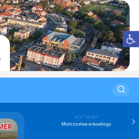
Op
NEXT STORY
Mistrzostwa w bowlingu