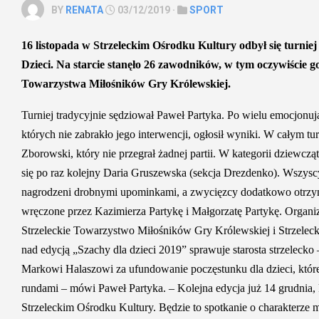
BY
RENATA
03/12/2019 ·
SPORT
16 listopada w Strzeleckim Ośrodku Kultury odbył się turniej
Dzieci. Na starcie stanęło 26 zawodników, w tym oczywiście g
Towarzystwa Miłośników Gry Królewskiej.
Turniej tradycyjnie sędziował Paweł Partyka. Po wielu emocjonu
których nie zabrakło jego interwencji, ogłosił wyniki. W całym tu
Zborowski, który nie przegrał żadnej partii. W kategorii dziewcz
się po raz kolejny Daria Gruszewska (sekcja Drezdenko). Wszysc
nagrodzeni drobnymi upominkami, a zwycięzcy dodatkowo otrz
wręczone przez Kazimierza Partykę i Małgorzatę Partykę. Organiz
Strzeleckie Towarzystwo Miłośników Gry Królewskiej i Strzelecki
nad edycją „Szachy dla dzieci 2019” sprawuje starosta strzelecko
Markowi Halaszowi za ufundowanie poczęstunku dla dzieci, któr
rundami – mówi Paweł Partyka. – Kolejna edycja już 14 grudnia, 
Strzeleckim Ośrodku Kultury. Będzie to spotkanie o charakterze