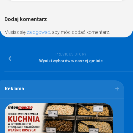
Dodaj komentarz
Musisz się
zalogować
, aby móc dodać komentarz.
PREVIOUS STORY
Wyniki wyborów w naszej gminie
Reklama