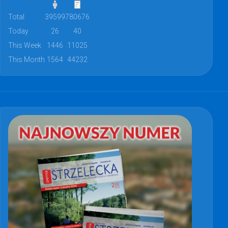
Total
39599
780676
Today
26
40
This Week
1446
11025
This Month
1564
44232