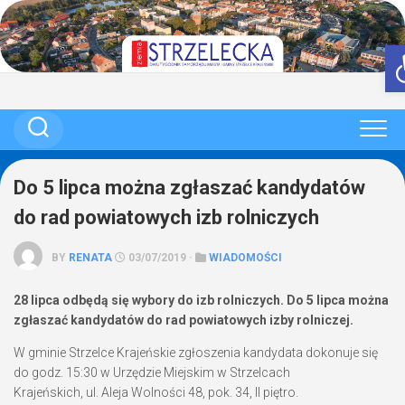
Skip
to
content
Do 5 lipca można zgłaszać kandydatów
do rad powiatowych izb rolniczych
BY
RENATA
03/07/2019 ·
WIADOMOŚCI
28 lipca odbędą się wybory do izb rolniczych. Do 5 lipca można
zgłaszać kandydatów do rad powiatowych izby rolniczej.
W gminie Strzelce Krajeńskie zgłoszenia kandydata dokonuje się
do godz. 15:30 w Urzędzie Miejskim w Strzelcach
Krajeńskich, ul. Aleja Wolności 48, pok. 34, II piętro.