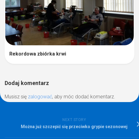
Rekordowa zbiórka krwi
Dodaj komentarz
Musisz się
zalogować
, aby móc dodać komentarz.
NEXT STORY
Można już szczepić się przeciwko grypie sezonowej