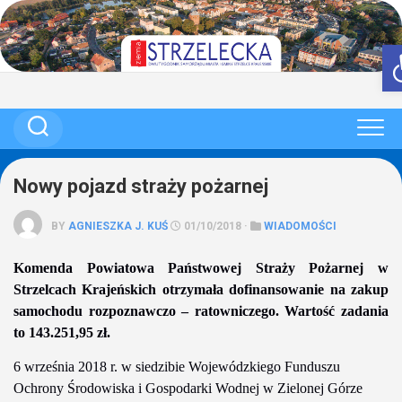
Skip
to
content
Nowy pojazd straży pożarnej
BY
AGNIESZKA J. KUŚ
01/10/2018 ·
WIADOMOŚCI
Komenda Powiatowa Państwowej Straży Pożarnej w
Strzelcach Krajeńskich otrzymała dofinansowanie na zakup
samochodu rozpoznawczo – ratowniczego. Wartość zadania
to 143.251,95 zł.
6 września 2018 r. w siedzibie Wojewódzkiego Funduszu
Ochrony Środowiska i Gospodarki Wodnej w Zielonej Górze