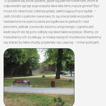
Tu pojawia się znów pytanie, gdzie są patrole rowerowe, które w
odpowiedni sprzęt wyposażyła dwa lata temu nasza gmina? Być
może ich obecność odstraszyłaby zakłócających porządek. –
Jeśli chodzi o patrole rowerowe, to są one przede wszystkim
nastawione na wykroczenia porządkowe w parkach i nad
jeziorami, jednak z powodu sezonu urlopowego i ograniczeń
kadrowych do tej pory odbyły się dwie takie wizytacje. Wiemy, że
mieszkańcy ich oczekują i w miarę naszych możliwości będziemy
się starać by takie służby pojawiały się częściej – mówi policjant.