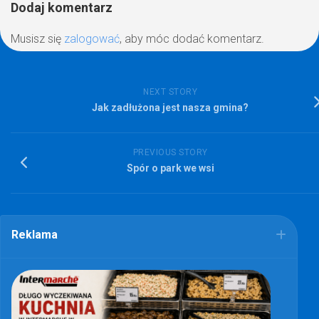
Dodaj komentarz
Musisz się
zalogować
, aby móc dodać komentarz.
NEXT STORY
Jak zadłużona jest nasza gmina?
PREVIOUS STORY
Spór o park we wsi
Reklama