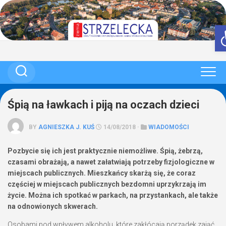
Skip
to
content
Śpią na ławkach i piją na oczach dzieci
BY
AGNIESZKA J. KUŚ
14/08/2018 ·
WIADOMOŚCI
Pozbycie się ich jest praktycznie niemożliwe. Śpią, żebrzą,
czasami obrażają, a nawet załatwiają potrzeby fizjologiczne w
miejscach publicznych. Mieszkańcy skarżą się, że coraz
częściej w miejscach publicznych bezdomni uprzykrzają im
życie. Można ich spotkać w parkach, na przystankach, ale także
na odnowionych skwerach.
Osobami pod wpływem alkoholu, które zakłócają porządek zająć