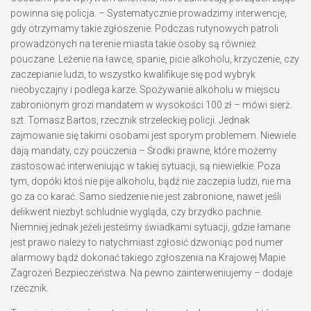
powinna się policja. – Systematycznie prowadzimy interwencje,
gdy otrzymamy takie zgłoszenie. Podczas rutynowych patroli
prowadzonych na terenie miasta takie osoby są również
pouczane. Leżenie na ławce, spanie, picie alkoholu, krzyczenie, czy
zaczepianie ludzi, to wszystko kwalifikuje się pod wybryk
nieobyczajny i podlega karze. Spożywanie alkoholu w miejscu
zabronionym grozi mandatem w wysokości 100 zł – mówi sierż.
szt. Tomasz Bartos, rzecznik strzeleckiej policji. Jednak
zajmowanie się takimi osobami jest sporym problemem. Niewiele
dają mandaty, czy pouczenia – Środki prawne, które możemy
zastosować interweniując w takiej sytuacji, są niewielkie. Poza
tym, dopóki ktoś nie pije alkoholu, bądź nie zaczepia ludzi, nie ma
go za co karać. Samo siedzenie nie jest zabronione, nawet jeśli
delikwent niezbyt schludnie wygląda, czy brzydko pachnie.
Niemniej jednak jeżeli jesteśmy świadkami sytuacji, gdzie łamane
jest prawo należy to natychmiast zgłosić dzwoniąc pod numer
alarmowy bądź dokonać takiego zgłoszenia na Krajowej Mapie
Zagrożeń Bezpieczeństwa. Na pewno zainterweniujemy – dodaje
rzecznik.