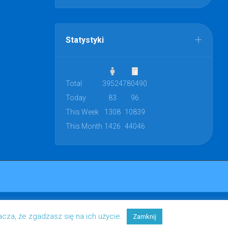
Statystyki
Total
39524
780490
Today
83
96
This Week
1308
10839
This Month
1426
44046
acza, że zgadzasz się na ich użycie.
Zamknij