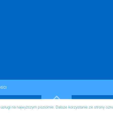
ŚCI
 usługi na najwyższym poziomie. Dalsze korzystanie ze strony ozn