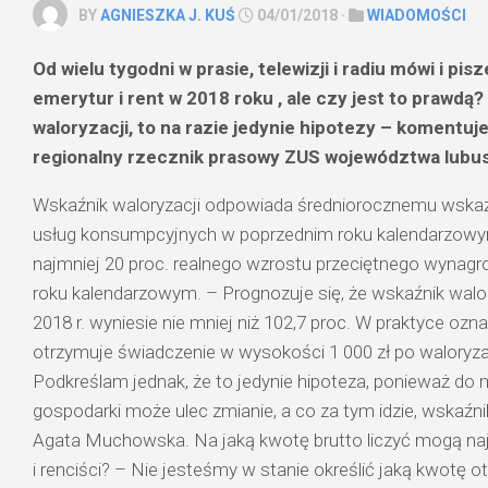
BY
AGNIESZKA J. KUŚ
04/01/2018 ·
WIADOMOŚCI
Od wielu tygodni w prasie, telewizji i radiu mówi i pisz
emerytur i rent w 2018 roku , ale czy jest to prawdą?
waloryzacji, to na razie jedynie hipotezy – komentu
regionalny rzecznik prasowy ZUS województwa lubus
Wskaźnik waloryzacji odpowiada średniorocznemu wskaź
usług konsumpcyjnych w poprzednim roku kalendarzow
najmniej 20 proc. realnego wzrostu przeciętnego wynag
roku kalendarzowym. – Prognozuje się, że wskaźnik walor
2018 r. wyniesie nie mniej niż 102,7 proc. W praktyce ozn
otrzymuje świadczenie w wysokości 1 000 zł po waloryzac
Podkreślam jednak, że to jedynie hipoteza, ponieważ do
gospodarki może ulec zmianie, a co za tym idzie, wskaźni
Agata Muchowska. Na jaką kwotę brutto liczyć mogą najb
i renciści? – Nie jesteśmy w stanie określić jaką kwotę ot