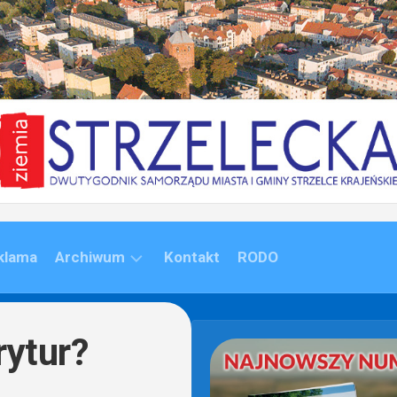
klama
Archiwum
Kontakt
RODO
ARCHIWUM
(1992-
rytur?
2020)
ARCHIWUM