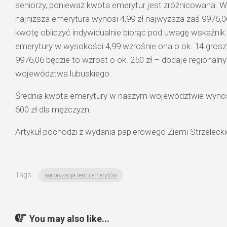
seniorzy, ponieważ kwota emerytur jest zróżnicowana.
najniższa emerytura wynosi 4,99 zł najwyższa zaś 9976,
kwotę obliczyć indywidualnie biorąc pod uwagę wskaźnik 
emerytury w wysokości 4,99 wzrośnie ona o ok. 14 grosz
9976,06 będzie to wzrost o ok. 250 zł – dodaje regional
województwa lubuskiego.
Średnia kwota emerytury w naszym województwie wynosi 1
600 zł dla mężczyzn.
Artykuł pochodzi z wydania papierowego Ziemi Strzeleck
Tags:
waloryzacja rent i emerytów
You may also like...