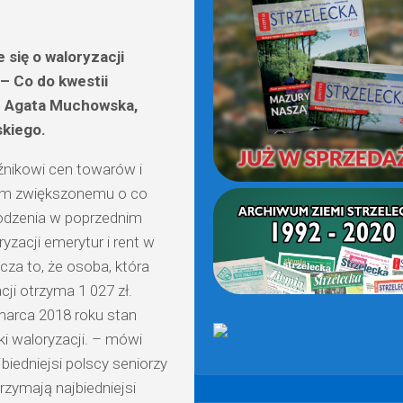
(OD
2021)
e się o waloryzacji
 – Co do kwestii
je Agata Muchowska,
kiego.
nikowi cen towarów i
ym zwiększonemu o co
rodzenia w poprzednim
yzacji emerytur i rent w
acza to, że osoba, która
ji otrzyma 1 027 zł.
 marca 2018 roku stan
ki waloryzacji. – mówi
iedniejsi polscy seniorzy
rzymają najbiedniejsi