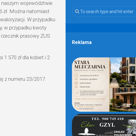
 W naszym województwie
06 zł. Można natomiast
waloryzacji. W przypadku
y, w przypadku kwoty
ny rzecznik prasowy ZUS
Reklama
 570 zł dla kobiet i 2
iej z numeru 23/2017.