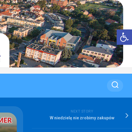
Op
NEXT STORY
W niedzielę nie zrobimy zakupów