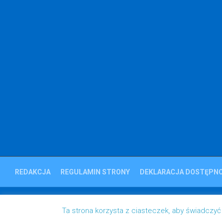
REDAKCJA
REGULAMIN STRONY
DEKLARACJA DOSTĘPNO
Ziemia Strzelecka © 2023
Ta strona korzysta z ciasteczek, aby świadczyć