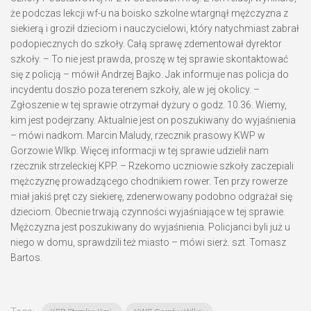
że podczas lekcji wf-u na boisko szkolne wtargnął mężczyzna z
siekierą i groził dzieciom i nauczycielowi, który natychmiast zabrał
podopiecznych do szkoły. Całą sprawę zdementował dyrektor
szkoły. – To nie jest prawda, proszę w tej sprawie skontaktować
się z policją – mówił Andrzej Bajko. Jak informuje nas policja do
incydentu doszło poza terenem szkoły, ale w jej okolicy. –
Zgłoszenie w tej sprawie otrzymał dyżury o godz. 10.36. Wiemy,
kim jest podejrzany. Aktualnie jest on poszukiwany do wyjaśnienia
– mówi nadkom. Marcin Maludy, rzecznik prasowy KWP w
Gorzowie Wlkp. Więcej informacji w tej sprawie udzielił nam
rzecznik strzeleckiej KPP. – Rzekomo uczniowie szkoły zaczepiali
mężczyznę prowadzącego chodnikiem rower. Ten przy rowerze
miał jakiś pręt czy siekierę, zdenerwowany podobno odgrażał się
dzieciom. Obecnie trwają czynności wyjaśniające w tej sprawie.
Mężczyzna jest poszukiwany do wyjaśnienia. Policjanci byli już u
niego w domu, sprawdzili też miasto – mówi sierż. szt. Tomasz
Bartos.