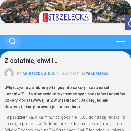
Skip
to
content
Z ostatniej chwili…
BY
AGNIESZKA J. KUŚ
18/10/2017 ·
WIADOMOŚCI
„Mężczyzna z siekierą wtargnął do szkoły i zastraszał
uczniów?” – to stanowisko wystraszonych rodziców i uczniów
Szkoły Podstawowej nr 2 w Strzelcach. Jak się jednak
dowiedzieliśmy, prawda jest nieco inna.
18 października, kilka minut po godzinie 10.00 do naszej redakcji z
prośbą o pomoc zwrócili się rodzice dzieci uczęszczających do
Szkoły Podstawowej nr 2 w Strzelcach Kraj. Z ich relacji wynikało,