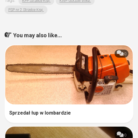
Tags:
KPP Strzelce Kraj.
KWP Gorzów Wlkp.
PSP nr 2 Strzelce Kraj.
You may also like...
0
Sprzedał łup w lombardzie
0