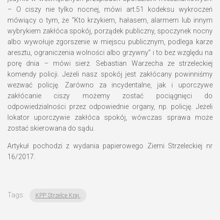
– O ciszy nie tylko nocnej, mówi art.51 kodeksu wykroczeń
mówiący o tym, że “Kto krzykiem, hałasem, alarmem lub innym
wybrykiem zakłóca spokój, porządek publiczny, spoczynek nocny
albo wywołuje zgorszenie w miejscu publicznym, podlega karze
aresztu, ograniczenia wolności albo grzywny” i to bez względu na
porę dnia – mówi sierż. Sebastian Warzecha ze strzeleckiej
komendy policji. Jeżeli nasz spokój jest zakłócany powinniśmy
wezwać policję. Zarówno za incydentalne, jak i uporczywe
zakłócanie ciszy możemy zostać pociągnięci do
odpowiedzialności przez odpowiednie organy, np. policję. Jeżeli
lokator uporczywie zakłóca spokój, wówczas sprawa może
zostać skierowana do sądu.
Artykuł pochodzi z wydania papierowego Ziemi Strzeleckiej nr
16/2017.
Tags:
KPP Strzelce Kraj.