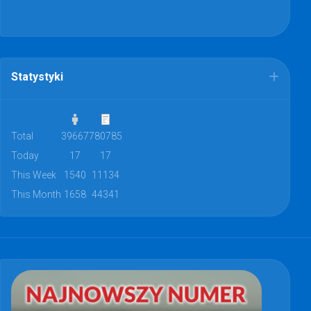
Statystyki
Total
39667
780785
Today
17
17
This Week
1540
11134
This Month
1658
44341