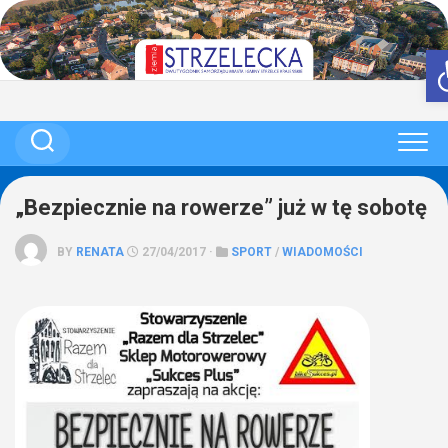
Skip
to
content
„Bezpiecznie na rowerze” już w tę sobotę
BY
RENATA
27/04/2017 ·
SPORT
/
WIADOMOŚCI