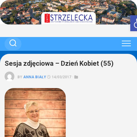
Skip
to
content
Sesja zdjęciowa – Dzień Kobiet (55)
BY
ANNA BIAŁY
14/03/2017 ·