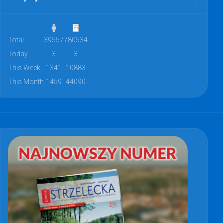
Total
39557
780534
Today
3
3
This Week
1341
10883
This Month
1459
44090